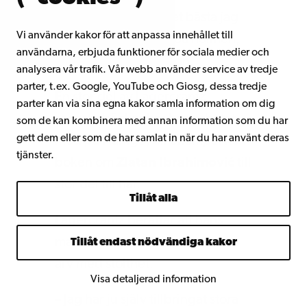
inbillar jag mig att det bästa jag
Vi använder kakor för att anpassa innehållet till
skrivit har jag skrivit på holmen,
användarna, erbjuda funktioner för sociala medier och
där jag får ett visst lugn.
analysera vår trafik. Vår webb använder service av tredje
parter, t.ex. Google, YouTube och Giosg, dessa tredje
En stor del av Lagercrantz
parter kan via sina egna kakor samla information om dig
senaste böcker har han arbetat
som de kan kombinera med annan information som du har
gett dem eller som de har samlat in när du har använt deras
med på Härligö, till exempel kom
tjänster.
boken om
Zlatan Ibrahimović
till
stor del till här.
Tillåt alla
Lagercrantz berättar att hans
mamma bar sitt finlandssvenska
Tillåt endast nödvändiga kakor
arv med stolthet.
Visa detaljerad information
– Jag har ju själv tillbringat stora