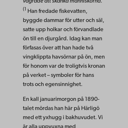
vägrade att skänka människorna
.
(1
Han fredade fiskevatten,
byggde dammar för utter och säl,
satte upp holkar och förvandlade
ön till en djurgård. Idag kan man
förfasas över att han hade två
vingklippta havsörnar på ön, men
för honom var de troligtvis kronan
på verket – symboler för hans
trots och egensinnighet.
En kall januarimorgon på 1890-
talet mördas han här på Härligö
med ett yxhugg i bakhuvudet. Vi
är alla uppvuxna med