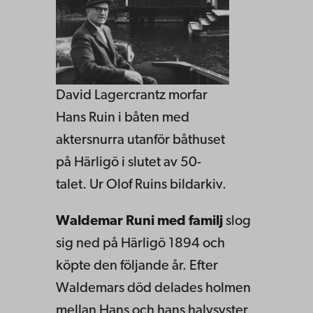
David Lagercrantz morfar
Hans Ruin i båten med
aktersnurra utanför båthuset
på Härligö i slutet av 50-
talet. Ur Olof Ruins bildarkiv.
Waldemar Runi med familj
slog
sig ned på Härligö 1894 och
köpte den följande år. Efter
Waldemars död delades holmen
mellan Hans och hans halvsyster,