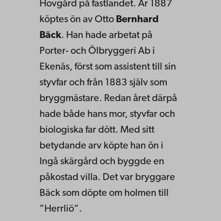
Hovgård på fastlandet. År 1887
köptes ön av Otto
Bernhard
Bäck
. Han hade arbetat på
Porter- och Ölbryggeri Ab i
Ekenäs, först som assistent till sin
styvfar och från 1883 själv som
bryggmästare. Redan året därpå
hade både hans mor, styvfar och
biologiska far dött. Med sitt
betydande arv köpte han ön i
Ingå skärgård och byggde en
påkostad villa. Det var bryggare
Bäck som döpte om holmen till
”Herrliö”.