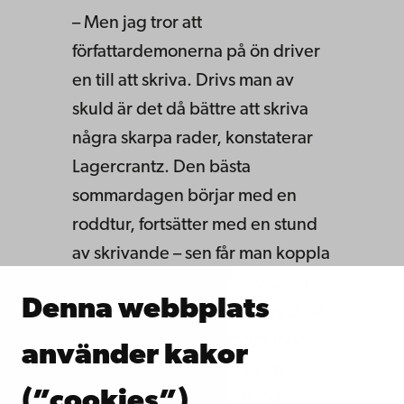
– Men jag tror att
författardemonerna på ön driver
en till att skriva. Drivs man av
skuld är det då bättre att skriva
några skarpa rader, konstaterar
Lagercrantz. Den bästa
sommardagen börjar med en
roddtur, fortsätter med en stund
av skrivande – sen får man koppla
av och med gott samvete ta sig
Denna webbplats
ett glas på kvällen. Och något på
Härligö gör att skrivandet löper
använder kakor
bättre än här i Stockholm. Ny
(”cookies”)
miljö ger nya tankar. Ibland