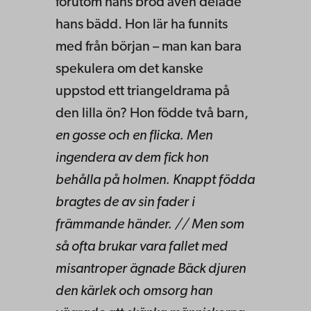
förutom hans bröd även delade
hans bädd. Hon lär ha funnits
med från början – man kan bara
spekulera om det kanske
uppstod ett triangeldrama på
den lilla ön? Hon födde två barn,
en gosse och en flicka. Men
ingendera av dem fick hon
behålla på holmen. Knappt födda
bragtes de av sin fader i
främmande händer. // Men som
så ofta brukar vara fallet med
misantroper ägnade Bäck djuren
den kärlek och omsorg han