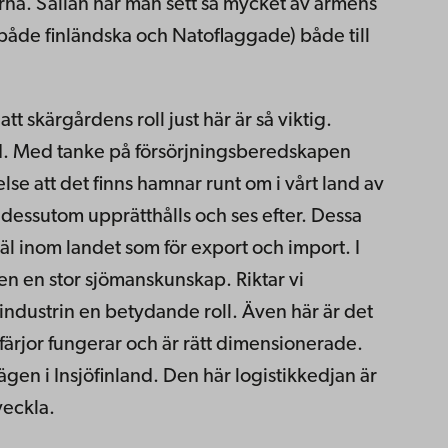
rna. Sällan har man sett så mycket av arméns
både finländska och Natoflaggade) både till
t skärgårdens roll just här är så viktig.
nd. Med tanke på försörjningsberedskapen
lse att det finns hamnar runt om i vårt land av
 dessutom upprätthålls och ses efter. Dessa
väl inom landet som för export och import. I
ven en stor sjömanskunskap. Riktar vi
industrin en betydande roll. Även här är det
gsfärjor fungerar och är rätt dimensionerade.
ägen i Insjöfinland. Den här logistikkedjan är
veckla.