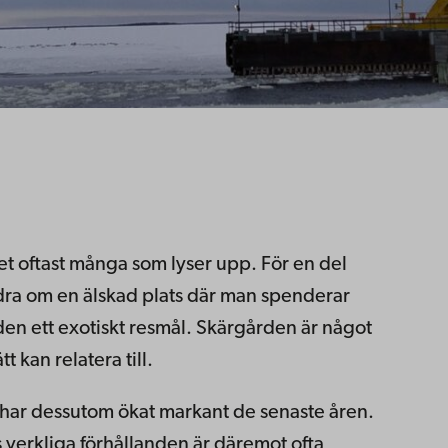
t oftast många som lyser upp. För en del
ra om en älskad plats där man spenderar
den ett exotiskt resmål. Skärgården är något
 kan relatera till.
h har dessutom ökat markant de senaste åren.
erkliga förhållanden är däremot ofta