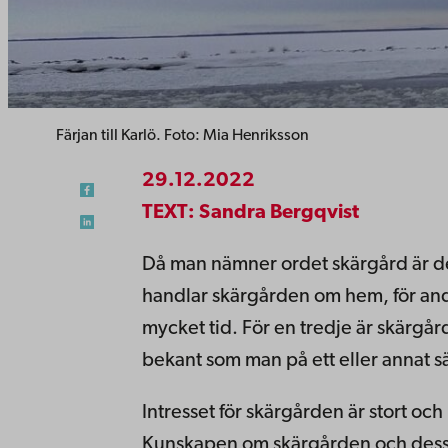
Färjan till Karlö. Foto: Mia Henriksson
29.12.2022
TEXT: Sandra Bergqvist
Då man nämner ordet skärgård är de
handlar skärgården om hem, för and
mycket tid. För en tredje är skärgår
bekant som man på ett eller annat sätt
Intresset för skärgården är stort oc
Kunskapen om skärgården och dess v