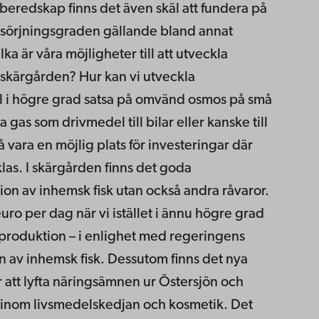
sberedskap finns det även skäl att fundera på
försörjningsgraden gällande bland annat
a är våra möjligheter till att utveckla
i skärgården? Hur kan vi utveckla
el i högre grad satsa på omvänd osmos på små
gas som drivmedel till bilar eller kanske till
ara en möjlig plats för investeringar där
as. I skärgården finns det goda
tion av inhemsk fisk utan också andra råvaror.
euro per dag när vi istället i ännu högre grad
produktion – i enlighet med regeringens
 av inhemsk fisk. Dessutom finns det nya
ör att lyfta näringsämnen ur Östersjön och
 inom livsmedelskedjan och kosmetik. Det