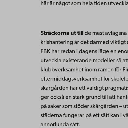
här är något som hela tiden utveckla
Sträckorna ut till
de mest avlägsna d
krishantering är det därmed viktigt a
FBK har redan i dagens läge en enorm
utveckla existerande modeller så a
klubbverksamhet inom ramen för Fi
eftermiddagsverksamhet för skolelev
skärgården har ett väldigt pragmatiskt
ger också en stark grund till att hant
på saker som stöder skärgården – utan
städerna fungerar på ett sätt kan i v
annorlunda sätt.