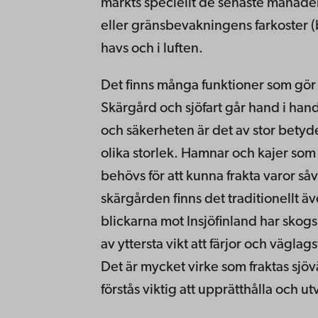
märkts speciellt de senaste månade
eller gränsbevakningens farkoster (
havs och i luften.
Det finns många funktioner som gör at
Skärgård och sjöfart går hand i ha
och säkerheten är det av stor betyde
olika storlek. Hamnar och kajer som
behövs för att kunna frakta varor så
skärgården finns det traditionellt ä
blickarna mot Insjöfinland har skogs
av yttersta vikt att färjor och vägla
Det är mycket virke som fraktas sjöv
förstås viktig att upprätthålla och ut