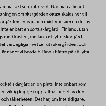
i samma takt som intresset. När man allmänt
tningen om skärgården oftast skalas ner till
rgården finns ju och existerar som en del av
inte enbart en sorts skärgård i Finland, utan
gs med kusten, mellan- och ytterskärgård,
det vardagliga livet ser ut i skärgården, och
 är något vi borde bli ännu bättre på att lyfta
r också skärgården en plats. Inte enbart som
n viktig kugge i upprätthållandet av den
och säkerheten. Det har, om inte tidigare,