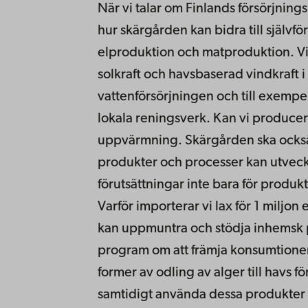
När vi talar om Finlands försörjning
hur skärgården kan bidra till själv
elproduktion och matproduktion. Vilk
solkraft och havsbaserad vindkraft 
vattenförsörjningen och till exemp
lokala reningsverk. Kan vi producera 
uppvärmning. Skärgården ska också v
produkter och processer kan utveckl
förutsättningar inte bara för produk
Varför importerar vi lax för 1 miljon 
kan uppmuntra och stödja inhemsk 
program om att främja konsumtionen
former av odling av alger till havs f
samtidigt använda dessa produkter