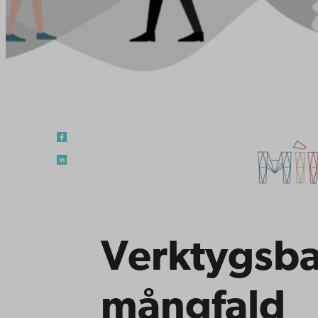
Verktygsba
mångfald