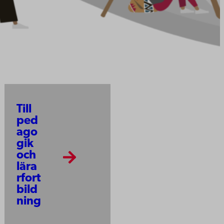
Till
ped
ago
gik
och
lära
rfort
bild
ning