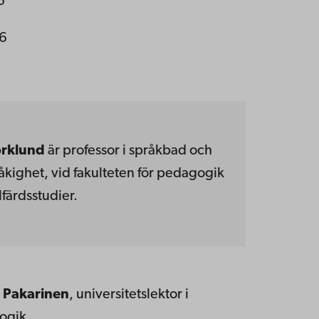
6
16
örklund
är professor i språkbad och
råkighet, vid fakulteten för pedagogik
lfärdsstudier.
 Pakarinen
, universitetslektor i
ogik