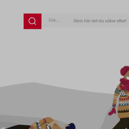
Skriv här det du söker efter!