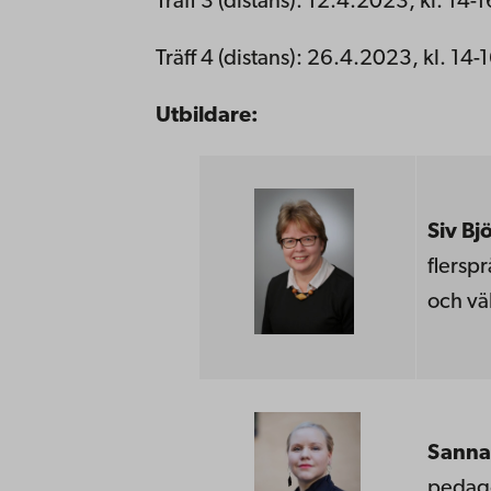
Träff 3 (distans): 12.4.2023, kl. 14-1
Träff 4 (distans): 26.4.2023, kl. 14-
Utbildare:
Siv Bj
flersp
och vä
Sanna
pedag