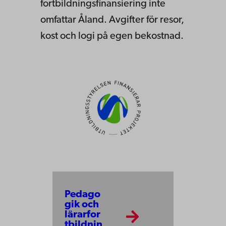
fortbildningsfinansiering inte
omfattar Åland.
Avgifter för resor,
kost och logi på egen
bekostnad.
Pedago
gik och
lärarfor
tbildnin