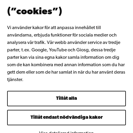
Om Åbo Akademi
(”cookies”)
Intranätet
Vi använder kakor för att anpassa innehållet till
användarna, erbjuda funktioner för sociala medier och
Facebook
Instagram
YouTube
LinkedIn
Blog
Snapchat
analysera vår trafik. Vår webb använder service av tredje
parter, t.ex. Google, YouTube och Giosg, dessa tredje
parter kan via sina egna kakor samla information om dig
som de kan kombinera med annan information som du har
gett dem eller som de har samlat in när du har använt deras
tjänster.
Tillåt alla
Tillåt endast nödvändiga kakor