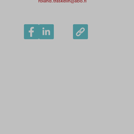
roland.traskelin@abo.fi
Åbo Akademi
Domkyrkotorget 3
20500 Åbo
Åbo Akademi i Vasa