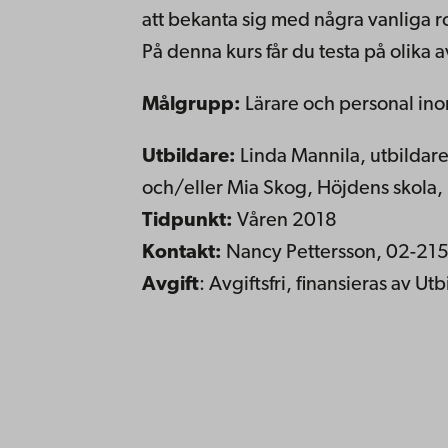
att be­kan­ta sig med någ­ra van­li­ga r
På den­na kurs får du tes­ta på oli­ka av
Mål­grupp:
Lä­ra­re och per­so­nal in
Ut­bil­da­re:
Lin­da Man­ni­la, ut­bil­da­
och/el­ler Mia Skog, Höj­dens sko­la,
Tid­punkt:
Vå­ren 2018
Kon­takt:
Nan­cy Pet­ters­son, 02-2
Av­gift
: Av­gifts­fri, fi­nan­si­e­ras av Ut­