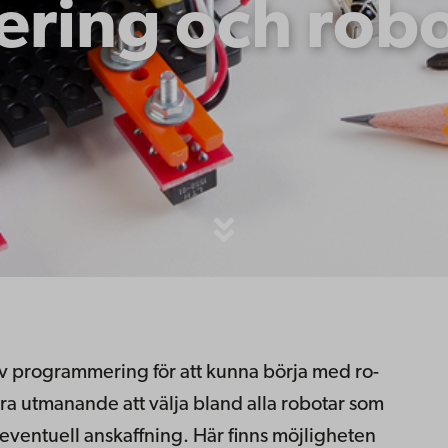
ring och robo
 av pro­gram­me­ring för att kun­na bör­ja med ro­
ara ut­ma­nan­de att väl­ja bland alla ro­bo­tar som
even­tu­ell an­skaff­ning. Här finns möj­lig­he­ten