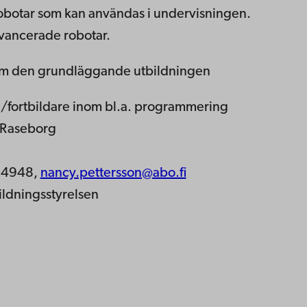
o­bo­tar som kan an­vän­das i un­der­vis­ning­en.
an­ce­ra­de ro­bo­tar.
om den grund­läg­gan­de ut­bild­ning­en
re/fort­bil­da­re inom bl.a. pro­gram­me­ring
 Ra­se­borg
154948,
nan­cy.pet­ters­son@abo.fi
bild­nings­sty­rel­sen