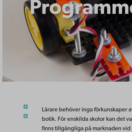
Programme
Lä­ra­re be­hö­ver inga för­kun­ska­per
bo­tik. För en­skil­da sko­lor kan det v
finns till­gäng­li­ga på mark­na­den vid 