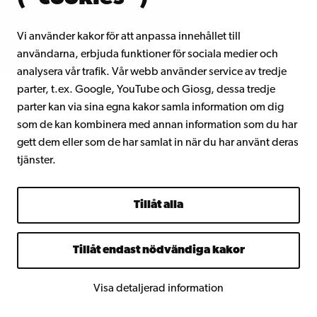
k
s
Vi använder kakor för att anpassa innehållet till
s
användarna, erbjuda funktioner för sociala medier och
analysera vår trafik. Vår webb använder service av tredje
o
parter, t.ex. Google, YouTube och Giosg, dessa tredje
n
parter kan via sina egna kakor samla information om dig
,
som de kan kombinera med annan information som du har
gett dem eller som de har samlat in när du har använt deras
u
tjänster.
t
b
Tillåt alla
il
d
Tillåt endast nödvändiga kakor
ni
n
Visa detaljerad information
g