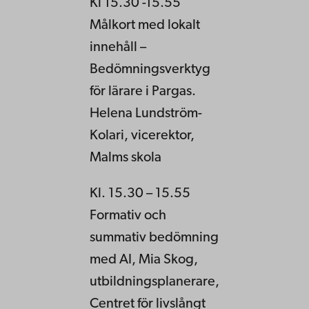
Kl 15.30 -15.55
Målkort med lokalt
innehåll –
Bedömningsverktyg
för lärare i Pargas.
Helena Lundström-
Kolari, vicerektor,
Malms skola
Kl. 15.30 – 15.55
Formativ och
summativ bedömning
med AI, Mia Skog,
utbildningsplanerare,
Centret för livslångt