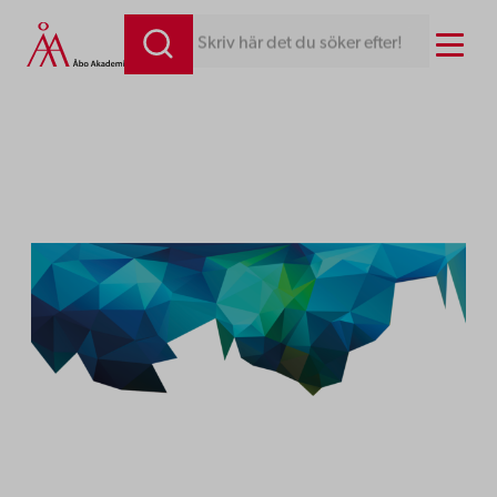
Hoppa
Menu
Skriv här det du söker efter!
till
innehåll