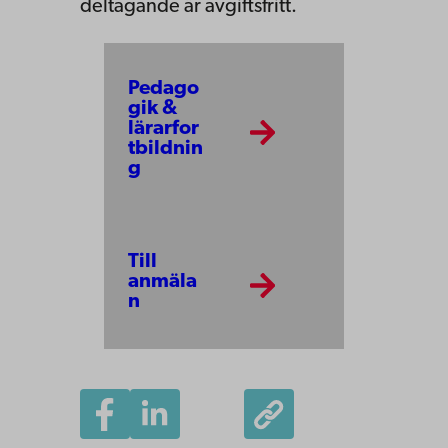
deltagande är avgiftsfritt.
Pedago
gik &
lärarfor
tbildnin
g
Till
anmäla
n