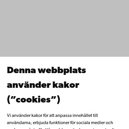
Kontaktuppgifter
Tillgänglighet
Dataskydd
IT-hjälp
Fakulteterna
Studera hos oss
Forska hos oss
Samarbeta med oss
Åbo Akademis bibliotek
Denna webbplats
Kontinuerligt lärande
Donera till Åbo Akademi
använder kakor
Gå med i Åbo Akademis alumnnätverk
Om Åbo Akademi
(”cookies”)
Intranätet
Vi använder kakor för att anpassa innehållet till
användarna, erbjuda funktioner för sociala medier och