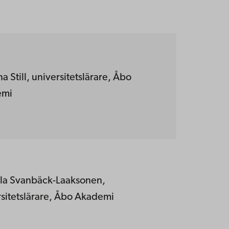
a Still, universitetslärare, Åbo
emi
la Svanbäck-Laaksonen,
rsitetslärare, Åbo Akademi