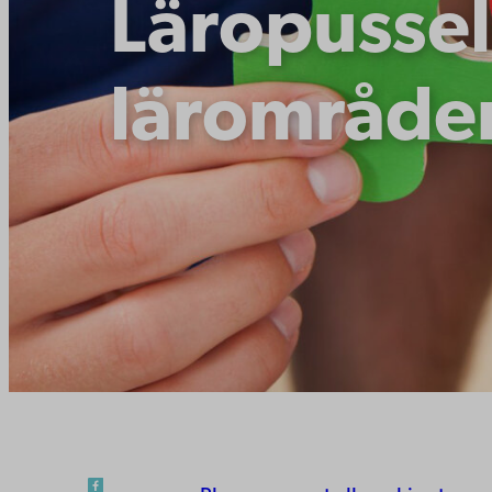
Läropussel
lärområde