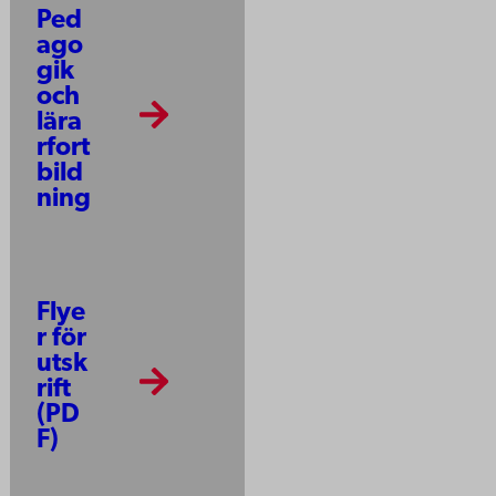
Ped
ago
gik
och
lära
rfort
bild
ning
Flye
r för
utsk
rift
(PD
F)