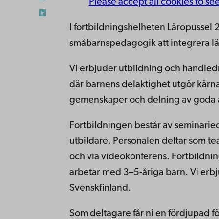
Please accept all cookies to se
I fortbildningshelheten Läropussel 2
småbarnspedagogik att integrera l
Vi erbjuder utbildning och handled
där barnens delaktighet utgör kärna
gemenskaper och delning av goda a
Fortbildningen består av seminarie
utbildare. Personalen deltar som t
och via videokonferens. Fortbildninge
arbetar med 3–5-åriga barn. Vi erbju
Svenskfinland.
Som deltagare får ni en fördjupad f