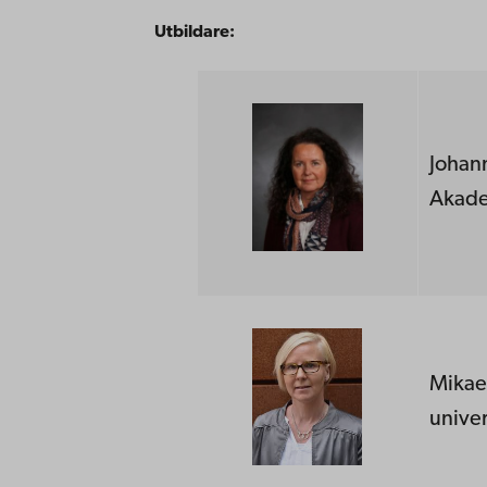
Utbildare:
Johann
Akad
Mikae
unive