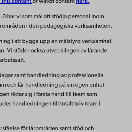
e this content
or watch content
here.
.0 har vi som mål att stödja personal inom
ärområden i den pedagogiska verksamheten.
ning i att bygga upp en målstyrd verksamhet
n. Vi stöder också utvecklingen av lärande
rbetssätt.
dagar samt handledning av professionella
eam och får handledning på sin egen enhet
n riktar sig i första hand till team som
der handledningen till totalt tolv team i
örståelse för lärområden samt stöd och