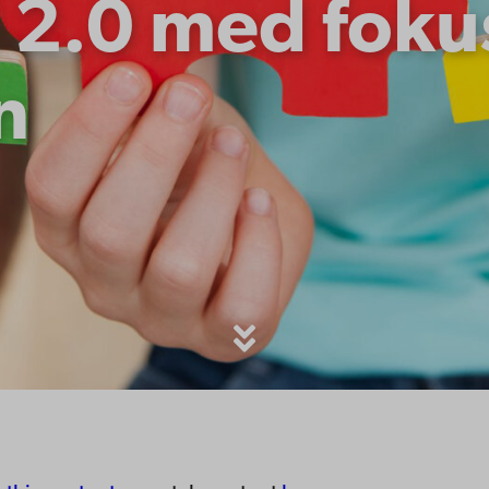
 2.0 med foku
n