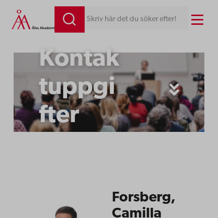
Hoppa
Menu
Skriv här det du söker efter!
till
innehåll
Kontak
tuppgi
fter
Forsberg,
Camilla