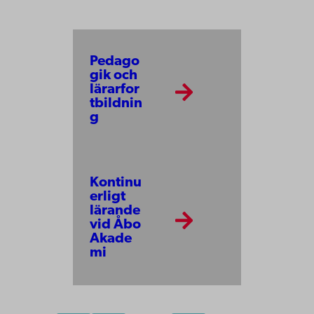
Pedago
gik och
lärarfor
tbildnin
g
Kontinu
erligt
lärande
vid Åbo
Akade
mi