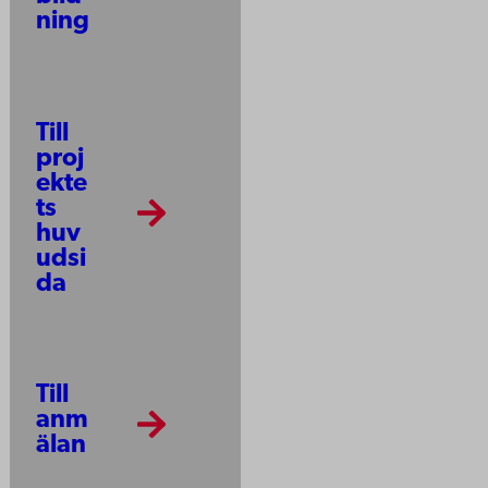
ning
Till
proj
ekte
ts
huv
udsi
da
Till
anm
älan