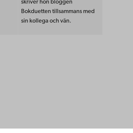
skriver hon bloggen
Bokduetten tillsammans med
sin kollega och vän.
ppgifter
lighet
dd
Facebook
Instagram
YouTube
LinkedIn
Blog
Snapchat
erna
hos oss
os oss