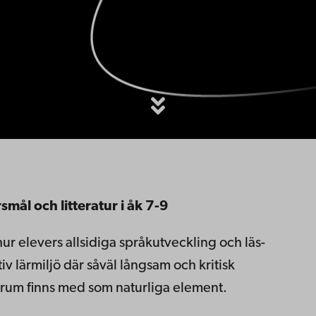
mål och litteratur i åk 7-9
r elevers allsidiga språkutveckling och läs-
tiv lärmiljö där såväl långsam och kritisk
rum finns med som naturliga element.