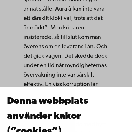
annat ställe. Aura å kan inte vara
ett särskilt klokt val, trots att det
är mörkt”. Men köparen
insisterade, så till slut kom man
överens om en leverans i ån. Och
det gick vägen. Det skedde dock
under en tid när myndigheternas
övervakning inte var särskilt
effektiv. En viss korruption lär
också ha förekommit.
Denna webbplats
använder kakor
En stor
båt från Brändö med hytt
(”cookies”)