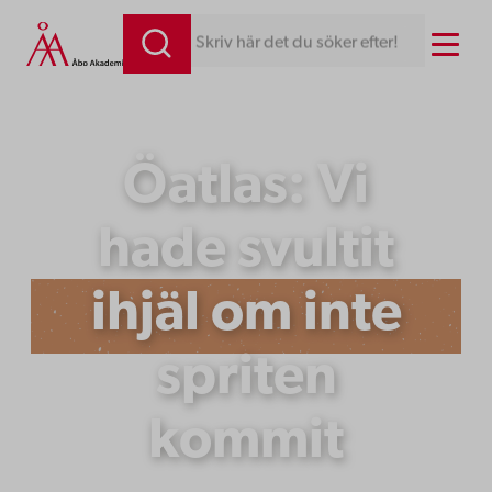
Hoppa
Menu
Skriv här det du söker efter!
till
innehåll
Öatlas: Vi
hade svultit
ihjäl om inte
spriten
kommit