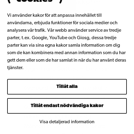
och fördäck sprang läck på en
smuggelfärd och drev ut på
Vi använder kakor för att anpassa innehållet till
Östersjön. Motorn hade stannat
användarna, erbjuda funktioner för sociala medier och
när vattnet steg i båten och
analysera vår trafik. Vår webb använder service av tredje
parter, t.ex. Google, YouTube och Giosg, dessa tredje
skadade elsystemet. Det rådde
parter kan via sina egna kakor samla information om dig
hårt väder och de två männen
som de kan kombinera med annan information som du har
ombord fick ösa med spritburkar
gett dem eller som de har samlat in när du har använt deras
tjänster.
dygnet runt. Spritlasten blev man
tvungen att genast kasta
Tillåt alla
överbord för att båten inte skulle
sjunka. Tre dygn drev man på det
Tillåt endast nödvändiga kakor
öppna havet och såg en
oundviklig död framför sig.
Visa detaljerad information
Männen avlöste varandra för att