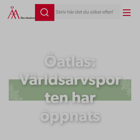
Hoppa
Menu
Skriv här det du söker efter!
till
innehåll
Öatlas:
Världsarvspor
ten har
öppnats