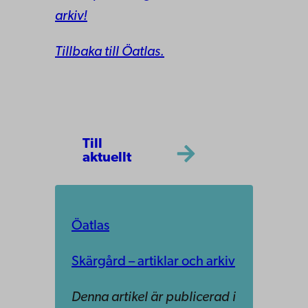
arkiv!
Tillbaka till Öatlas.
Till
aktuellt
Öatlas
Skärgård – artiklar och arkiv
Denna artikel är publicerad i