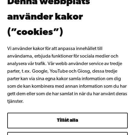
Denna webbplats
Kontinuerligt lärande
Donera till Åbo Akademi
använder kakor
Gå med i Åbo Akademis alumnnätverk
Om Åbo Akademi
(”cookies”)
Intranätet
Vi använder kakor för att anpassa innehållet till
användarna, erbjuda funktioner för sociala medier och
Facebook
Instagram
YouTube
LinkedIn
Blog
Snapchat
analysera vår trafik. Vår webb använder service av tredje
parter, t.ex. Google, YouTube och Giosg, dessa tredje
parter kan via sina egna kakor samla information om dig
som de kan kombinera med annan information som du har
gett dem eller som de har samlat in när du har använt deras
tjänster.
Tillåt alla