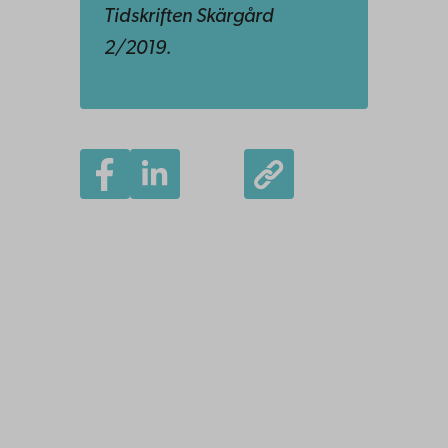
Tidskriften Skärgård
2/2019.
Åbo Akademi
Domkyrkotorget 3
20500 Åbo