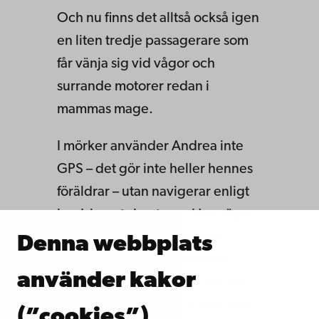
Och nu finns det alltså också igen
en liten tredje passagerare som
får vänja sig vid vågor och
surrande motorer redan i
mammas mage.
I mörker använder Andrea inte
GPS – det gör inte heller hennes
föräldrar – utan navigerar enligt
landskapets konturer. Hon säger
sig ha rutten ”på något sätt
Denna webbplats
inbyggd i kroppen” och hon
använder kakor
berättar hur det gick till när hon
lärde sin sambo, som nuförtiden i
(”cookies”)