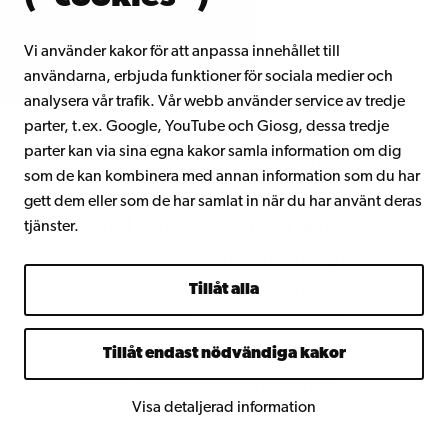
allmänhet är den som kör, att
navigera i mörker.
Vi använder kakor för att anpassa innehållet till
användarna, erbjuda funktioner för sociala medier och
– Jag lät honom köra även om jag
analysera vår trafik. Vår webb använder service av tredje
parter, t.ex. Google, YouTube och Giosg, dessa tredje
helst skulle ha kört själv, eftersom
parter kan via sina egna kakor samla information om dig
jag vet att det enda sättet att lära
som de kan kombinera med annan information som du har
sig och få in känslan är att köra
gett dem eller som de har samlat in när du har använt deras
själv. I början var jag nog ganska
tjänster.
nervös eftersom han inte riktigt
höll sig till mina rutter utan tog ut
Tillåt alla
större kurvor, men nu i höst har
jag nog kunnat vara ganska tyst,
Tillåt endast nödvändiga kakor
säger Andrea med ett finurligt
Visa detaljerad information
leende.