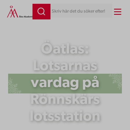
Hoppa
Menu
Skriv här det du söker efter!
till
innehåll
Öatlas:
Lotsarnas
vardag på
Rönnskärs
lotsstation