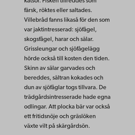
katsor. Fisken tillreddes som
färsk, röktes eller saltades.
Villebråd fanns likaså för den som
var jaktintresserad: sjöfågel,
skogsfågel, harar och sälar.
Grissleungar och sjöfågelägg
hörde också till kosten den tiden.
Skinn av sälar garvades och
bereddes, sältran kokades och
dun av sjöfåglar togs tillvara. De
trädgårdsintresserade hade egna
odlingar. Att plocka bär var också
ett fritidsnöje och gräslöken
växte vilt på skärgårdsön.