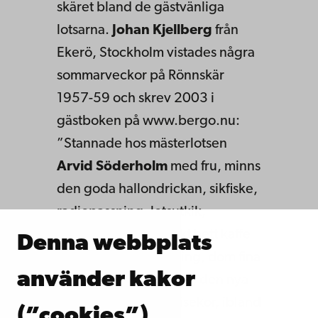
skäret bland de gästvänliga
lotsarna.
Johan Kjellberg
från
Ekerö, Stockholm vistades några
sommarveckor på Rönnskär
1957-59 och skrev 2003 i
gästboken på www.bergo.nu:
”Stannade hos mästerlotsen
Arvid Söderholm
med fru, minns
den goda hallondrickan, sikfiske,
radiopassning, lotsutkik,
blossning, primuskokt hett kaffe
Denna webbplats
på fat strax före lotsning, dom fina
använder kakor
spetsgattade sniporna, den nya
lotsbåten, lättrodda isekor, ibland
(”cookies”)