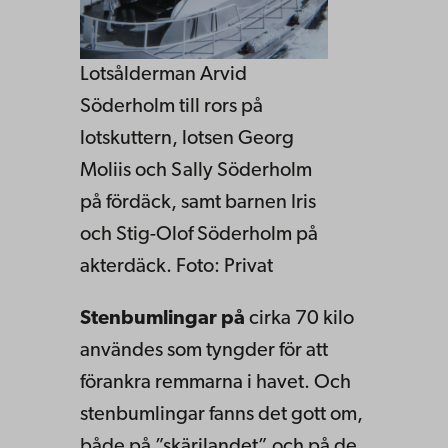
Lotsålderman Arvid
Söderholm till rors på
lotskuttern, lotsen Georg
Moliis och Sally Söderholm
på fördäck, samt barnen Iris
och Stig-Olof Söderholm på
akterdäck. Foto: Privat
Stenbumlingar på
cirka 70 kilo
användes som tyngder för att
förankra remmarna i havet. Och
stenbumlingar fanns det gott om,
både på ”skärilandet” och på de