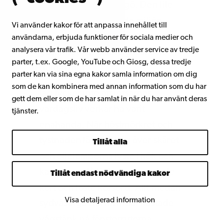
en avstickare till Bergö. Den lite
utsatta och spännande miljön
Vi använder kakor för att anpassa innehållet till
men framför allt lotsarnas
användarna, erbjuda funktioner för sociala medier och
analysera vår trafik. Vår webb använder service av tredje
gästfrihet har etsat sig fast och
parter, t.ex. Google, YouTube och Giosg, dessa tredje
guidat mig.”
parter kan via sina egna kakor samla information om dig
som de kan kombinera med annan information som du har
Jag tycker inte att lotsarnas
gett dem eller som de har samlat in när du har använt deras
vardagsliv verkar ha varit
tjänster.
enahanda. När höstmörkret och
tystnaden lägrade sig över skäret
Tillåt alla
och oljelamporna lyste i kök och
kammare, då läste man, spelade
Tillåt endast nödvändiga kakor
kort och löste korsord. Allt medan
Visa detaljerad information
sydvästliga stormvindar kastade
vågstänk på fönsterrutorna,