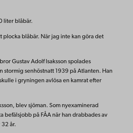
liter blåbär.
att plocka blåbär. När jag inte kan göra det
bror Gustav Adolf Isaksson spolades
en stormig senhöstnatt 1939 på Atlanten. Han
 skulle i gryningen avlösa en kamrat efter
ksson, blev sjöman. Som nyexaminerad
örsta befälsjobb på FÅA när han drabbades av
 32 år.