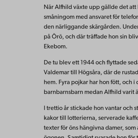
När Alfhild växte upp gällde det att 
småningom med ansvaret för telefo
den närliggande skärgården. Under k
på Örö, och där träffade hon sin bl
Ekebom.
De tu blev ett 1944 och flyttade s
Valdemar till Högsåra, där de rustad
hem. Fyra pojkar har hon fött, och i 
barnbarnsbarn medan Alfhild varit ä
I trettio år stickade hon vantar oc
kakor till lotterierna, serverade k
texter för öns hängivna damer, som 