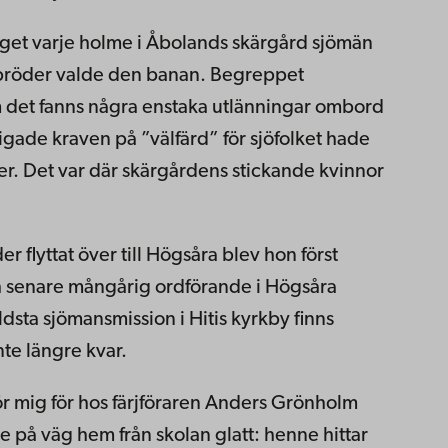
aget varje holme i Åbolands skärgård sjömän
ds bröder valde den banan. Begreppet
 det fanns några enstaka utlänningar ombord
igade kraven på ”välfärd” för sjöfolket hade
erier. Det var där skärgårdens stickande kvinnor
r flyttat över till Högsåra blev hon först
h senare mångårig ordförande i Högsåra
ldsta sjömansmission i Hitis kyrkby finns
te längre kvar.
ör mig för hos färjföraren Anders Grönholm
ke på väg hem från skolan glatt: henne hittar