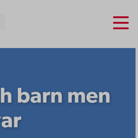
Menu
ch barn men
var