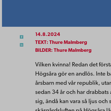
14.8.2024
TEXT: Thure Malmberg
BILDER: Thure Malmberg
Vilken kvinna! Redan det förs
Högsåra gör en andlös. Inte ba
årsbarn med vår republik, utan
sedan 34 år och har drabbats 
sig, ändå kan vara så ljus och
skärgårdsluften på Högsåra lå