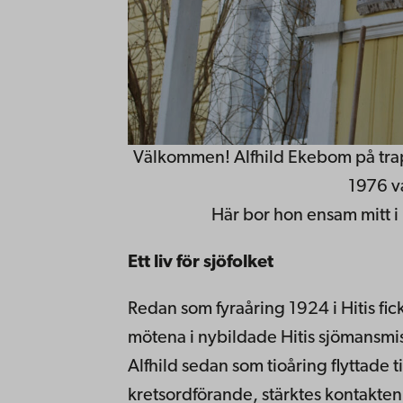
Välkommen! Alfhild Ekebom på trap
1976 v
Här bor hon ensam mitt i
Ett liv för
sjöfolket
Redan som fyraåring 1924 i Hitis fick
mötena i nybildade Hitis sjömansmis
Alfhild sedan som tioåring flyttade t
kretsordförande, stärktes kontakt