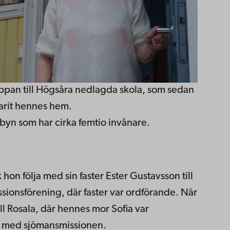
pan till Högsåra nedlagda skola, som sedan
arit hennes hem.
 byn som har cirka femtio invånare.
 hon följa med sin faster Ester Gustavsson till
sionsförening, där faster var ordförande. När
ill Rosala, där hennes mor Sofia
var
en med sjömansmissionen.