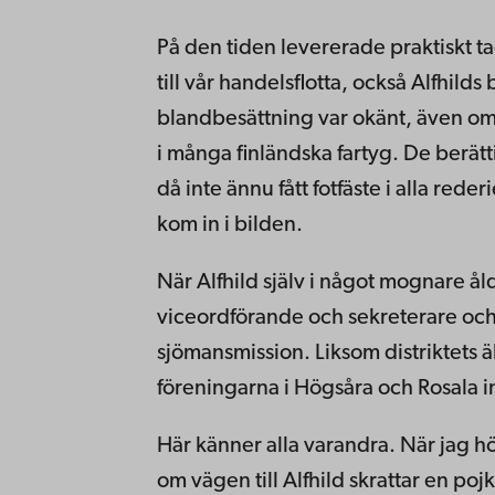
På den tiden levererade praktiskt t
till vår handelsflotta, också Alfhil
blandbesättning var okänt, även om
i många finländska fartyg. De berätt
då inte ännu fått fotfäste i alla red
kom in i bilden.
När Alfhild själv i något mognare ålde
viceordförande och sekreterare oc
sjömansmission. Liksom distriktets ä
föreningarna i Högsåra och Rosala in
Här känner alla varandra. När jag h
om vägen till Alfhild skrattar en poj