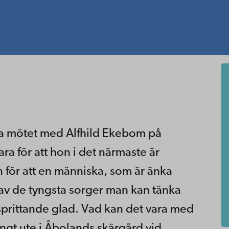
ta mötet med Alfhild Ekebom på
ra för att hon i det närmaste är
 för att en människa, som är änka
av de tyngsta sorger man kan tänka
 sprittande glad. Vad kan det vara med
ngt ute i Åbolands skärgård vid