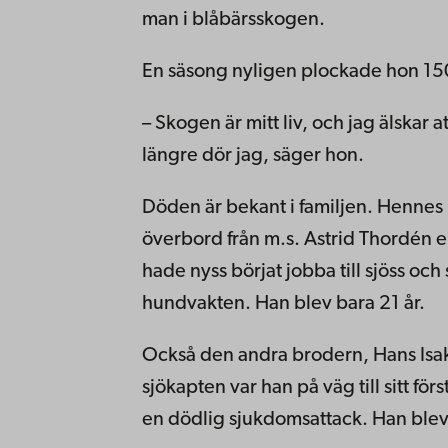
man i blåbärsskogen.
En säsong nyligen plockade hon 150 
– Skogen är mitt liv, och jag älskar 
längre dör jag, säger hon.
Döden är bekant i familjen. Hennes 
överbord från m.s. Astrid Thordén 
hade nyss börjat jobba till sjöss och
hundvakten. Han blev bara 21 år.
Också den andra brodern, Hans Isa
sjökapten var han på väg till sitt f
en dödlig sjukdomsattack. Han blev