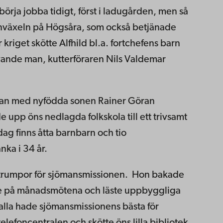
börja jobba tidigt, först i ladugården, men så
nväxeln på Högsåra, som också betjänade
riget skötte Alfhild bl.a. fortchefens barn
ivande man, kutterföraren Nils Valdemar
edan med nyfödda sonen Rainer Göran
e upp öns nedlagda folkskola till ett trivsamt
dag finns åtta barnbarn och tio
nka i 34 år.
h strumpor för sjömansmissionen. Hon bakade
affe på månadsmötena och läste uppbyggliga
alla hade sjömansmissionens bästa för