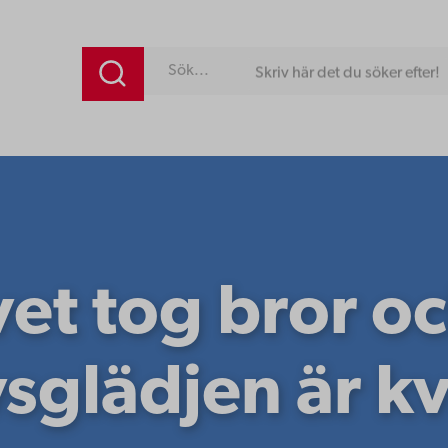
Skriv här det du söker efter!
vet tog bror o
vsglädjen är k