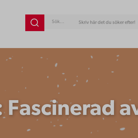
Skriv här det du söker efter!
: Fascinerad a