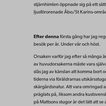
stjärnhimlen öppnade sig på ett sät
ljusförorenade Åbo/St Karins-område
Efter denna
första gång har jag reg
besök per år. Under vår och höst.
Orsaken varför jag efter så många år 
av huvudorsakerna måste vara själv
slås jag av känslan att komma bort 
tiderna via föräldrarnas utskärsstuga 
skärgårdsnatur. Att vara omringad av
präglats på, liksom andra kustsven
på Mattsons stugor är det lätt att se