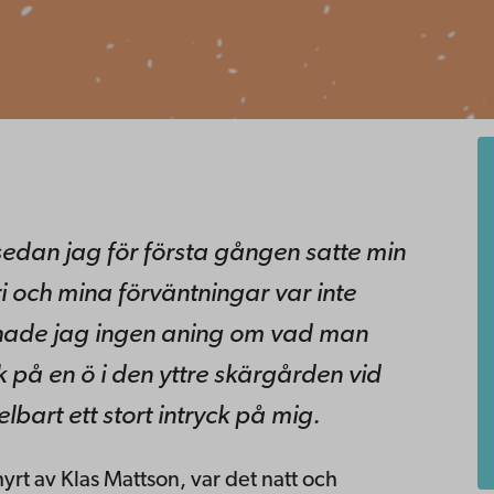
 sedan jag för första gången satte min
ri och mina förväntningar var inte
n hade jag ingen aning om vad man
 på en ö i den yttre skärgården vid
bart ett stort intryck på mig.
rt av Klas Mattson, var det natt och