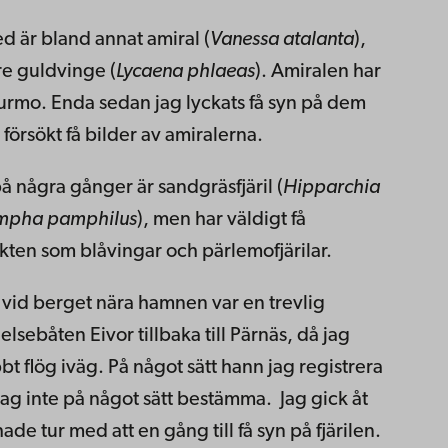
d är bland annat amiral (
Vanessa atalanta
),
re guldvinge (
Lycaena phlaeas
). Amiralen har
r Jurmo. Enda sedan jag lyckats få syn på dem
 försökt få bilder av amiralerna.
på några gånger är sandgräsfjäril (
Hipparchia
mpha pamphilus
), men har väldigt få
kten som blåvingar och pärlemofjärilar.
å vid berget nära hamnen var en trevlig
lsebåten Eivor tillbaka till Pärnäs, då jag
 flög iväg. På något sätt hann jag registrera
 jag inte på något sätt bestämma. Jag gick åt
hade tur med att en gång till få syn på fjärilen.