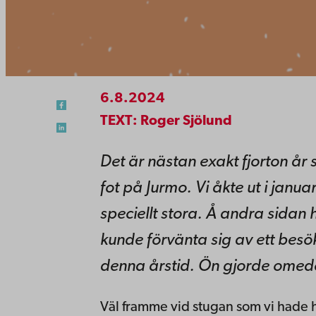
6.8.2024
TEXT: Roger Sjölund
Det är nästan exakt fjorton år
fot på Jurmo.
Vi åkte ut i janua
speciellt stora. Å andra sida
kunde förvänta sig av ett besök
denna årstid.
Ön gjorde omedel
Väl framme vid stugan som vi hade hy