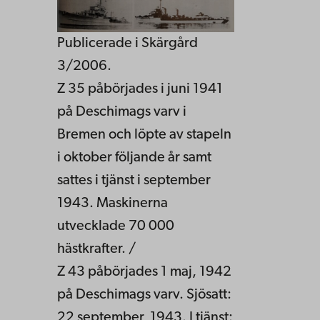
Publicerade i Skärgård
3/2006.
Z 35 påbörjades i juni 1941
på Deschimags varv i
Bremen och löpte av stapeln
i oktober följande år samt
sattes i tjänst i september
1943. Maskinerna
utvecklade 70 000
hästkrafter. /
Z 43 påbörjades 1 maj, 1942
på Deschimags varv. Sjösatt:
22 september, 1943. I tjänst: