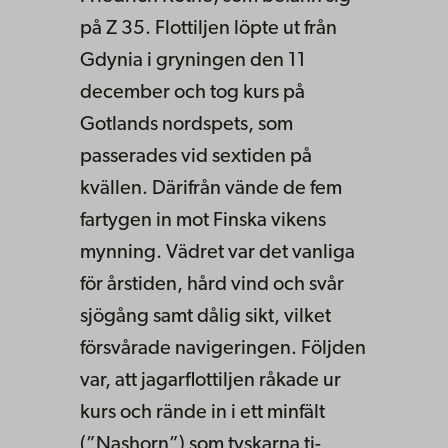
på Z 35. Flottiljen löpte ut från
Gdynia i gryningen den 11
december och tog kurs på
Gotlands nordspets, som
passerades vid sextiden på
kvällen. Därifrån vände de fem
fartygen in mot Finska vikens
mynning. Vädret var det vanliga
för årstiden, hård vind och svår
sjögång samt dålig sikt, vilket
försvårade navigeringen. Följden
var, att jagarflottiljen råkade ur
kurs och rände in i ett minfält
(”Nashorn”) som tyskarna ti­