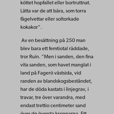
köttet hopfallet eller bort­ruttnat.
Lätta var de att bära, som torra
fågelvettar eller soltorkade
kokakor”.
Av en besättning på 250 man
blev bara ett femtiotal räddade,
tror Ruin. ”Men i sanden, den fina
vita sanden, som havet manglat i
land på Fagerö västsida, vid
randen av blandskogsbeståndet,
har de döda kastats i linjegrav, i
travar, tre över varandra, med
endast trettio centimeter sand
över de översta kropparna. Ett