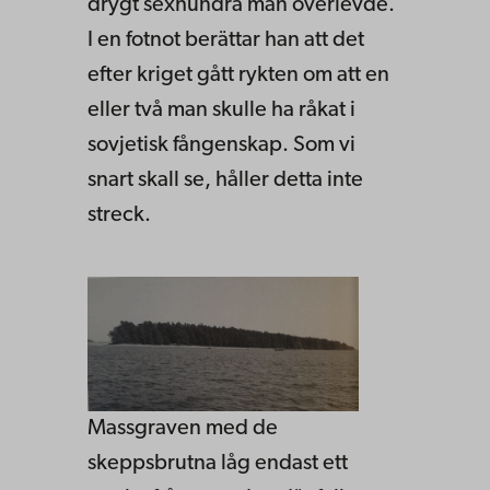
drygt sexhundra man överlevde.
I en fotnot be­rättar han att det
efter kriget gått rykten om att en
eller två man skulle ha råkat i
sovjetisk fångenskap. Som vi
snart skall se, håller detta inte
streck.
Massgraven med de
skeppsbrutna låg endast ett