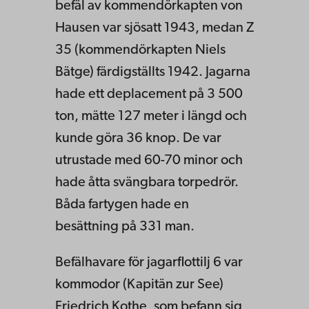
befäl av kommendörkapten von
Hausen var sjösatt 1943, medan Z
35 (kommendörkapten Niels
Bätge) färdigställts 1942. Jagarna
hade ett deplacement på 3 500
ton, mätte 127 meter i längd och
kunde göra 36 knop. De var
utrustade med 60-70 minor och
hade åtta svängbara torpedrör.
Båda fartygen hade en
besättning på 331 man.
Befälhavare för jagarflottilj 6 var
kommodor (Kapitän zur See)
Friedrich Kothe, som befann sig