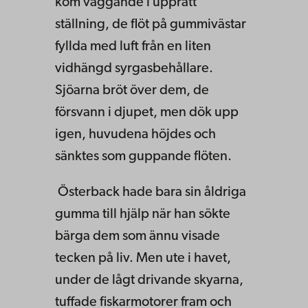
kom vaggande i upprätt
ställning, de flöt på gummivästar
fyllda med luft från en liten
vidhängd syrgasbehållare.
Sjöarna bröt över dem, de
försvann i djupet, men dök upp
igen, huvudena höjdes och
sänktes som guppande flöten.
Österback hade bara sin åldriga
gumma till hjälp när han sökte
bärga dem som ännu visade
tecken på liv. Men ute i havet,
under de lågt drivande skyarna,
tuf­fade fiskarmotorer fram och