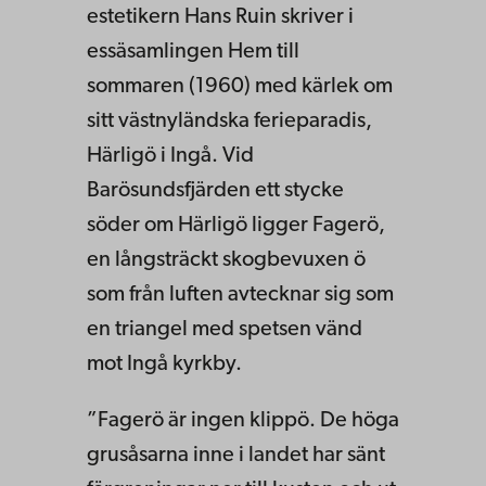
estetikern Hans Ruin skriver i
essäsamlingen Hem till
sommaren (1960) med kärlek om
sitt väst­nyländska ferieparadis,
Härligö i Ingå. Vid
Barösundsfjärden ett stycke
söder om Härligö ligger Fagerö,
en långsträckt skogbevuxen ö
som från luften avtecknar sig som
en triangel med spetsen vänd
mot Ingå kyrkby.
”Fagerö är ingen klippö. De höga
grusåsarna inne i landet har sänt