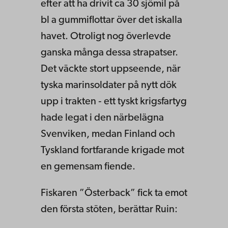
efter att ha drivit ca 30 sjömil på
bl a gummiflottar över det iskalla
havet. Otroligt nog överlevde
ganska många dessa strapatser.
Det väckte stort uppseende, när
tyska marinsoldater på nytt dök
upp i trakten ‑ ett tyskt krigsfartyg
hade legat i den närbelägna
Svenviken, medan Finland och
Tyskland fortfarande krigade mot
en gemensam fiende.
Fiskaren ”Öster­back” fick ta emot
den första stöten, berättar Ruin: