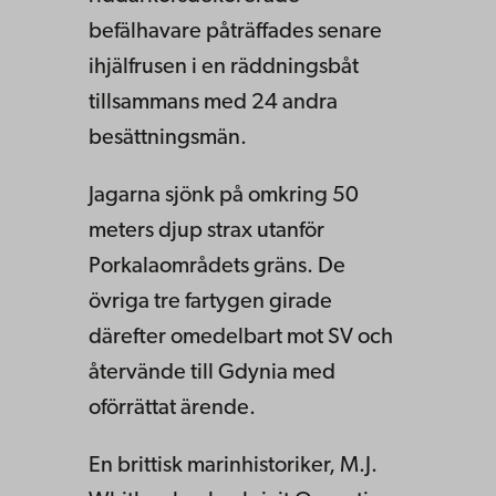
befälhavare påträffades senare
ihjälfrusen i en räddningsbåt
tillsammans med 24 andra
besättningsmän.
Jagarna sjönk på omkring 50
meters djup strax utanför
Porkalaområdets gräns. De
övriga tre fartygen girade
därefter omedel­bart mot SV och
återvände till Gdynia med
oförrättat ärende.
En brittisk marinhistoriker, M.J.