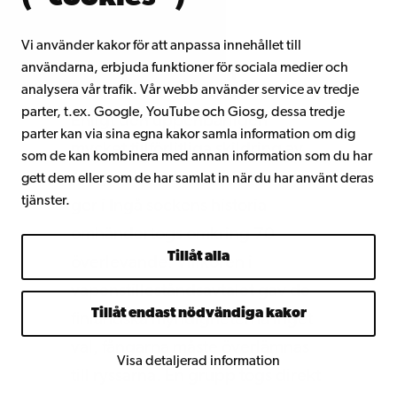
Vi använder kakor för att anpassa innehållet till
användarna, erbjuda funktioner för sociala medier och
Den sista viloplatsen
analysera vår trafik. Vår webb använder service av tredje
parter, t.ex. Google, YouTube och Giosg, dessa tredje
Enligt den uppenbarligen
parter kan via sina egna kakor samla information om dig
mycket tillförlitliga skildring av
som de kan kombinera med annan information som du har
”Fagerökatastrofen” Ola Brenner
gett dem eller som de har samlat in när du har använt deras
tjänster.
ger i Ingå sockens historia
omhändertogs omkring 70
Tillåt alla
överlevande. Villkoren i
vapenstilleståndsavtalet gav de
Tillåt endast nödvändiga kakor
finländska myndigheterna inget
val, fångarna måste överlämnas
Visa detaljerad information
till ryssarna. En grupp togs direkt