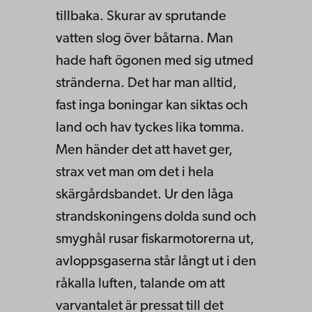
tillbaka. Skurar av spru­tande
vatten slog över båtarna. Man
hade haft ögonen med sig utmed
stränderna. Det har man alltid,
fast inga boningar kan siktas och
land och hav tyckes lika tomma.
Men händer det att havet ger,
strax vet man om det i hela
skärgårdsbandet. Ur den låga
strand­skoningens dolda sund och
smyghål rusar fiskarmoto­rerna ut,
avloppsgaserna står långt ut i den
råkalla luften, talande om att
varvantalet är pressat till det