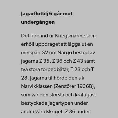
Jagarflottilj 6 går mot
undergången
Det förband ur Kriegsmarine som
erhöll uppdraget att lägga ut en
minspärr SV om Nargö bestod av
jagarna Z 35, Z 36 och Z 43 samt
två stora torpedbåtar, T 23 och T
28. Jagarna tillhörde den s k
Narvikklassen (Zerstörer 1936B),
som var den största och kraftigast
bestyckade jagartypen under
andra världskriget. Z 36 under