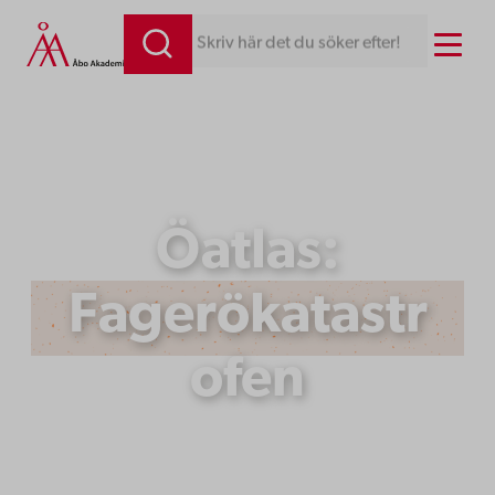
Hoppa
Menu
Skriv här det du söker efter!
till
innehåll
Öatlas:
Fagerökatastr
ofen