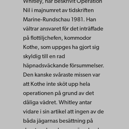
Whitley, har beskrivit Opera­tion
Nil i majnumret av tidskriften
Marine‑Rundschau 1981. Han
vält­rar ansvaret för det inträffade
på flottiljchefen, kommodor
Kothe, som uppges ha gjort sig
skyldig till en rad
häpnadsväckande försummelser.
Den kanske svåraste missen var
att Kothe inte sköt upp hela
operationen på grund av det
dåliga vädret. Whitley antar
vidare i sin artikel att ingen av de
båda jägarnas be­sättning på