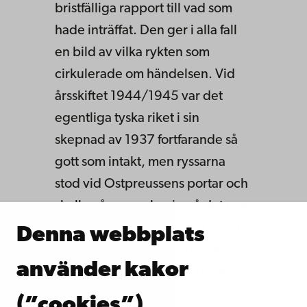
bristfälliga rapport till vad som
hade inträffat. Den ger i alla fall
en bild av vilka rykten som
cirkulerade om händelsen. Vid
årsskiftet 1944/1945 var det
egentliga tyska riket i sin
skepnad av 1937 fortfarande så
gott som intakt, men ryssarna
stod vid Ostpreussens portar och
skulle några veckor in på det nya
året välla fram som en stormflod
Denna webbplats
krossande allt motstånd, vilket
använder kakor
innebar början till det definitiva
slutet för Hitlers tusenårsrike.
(”cookies”)