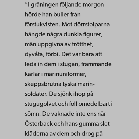
”I gråningen följande morgon
hörde han buller från
förstukvisten. Mot dörrstolparna
hängde några dunk­la figurer,
män uppgivna av trötthet,
dyvåta, förbi. Det var bara att
leda in dem i stugan, främmande
karlar i marinuniformer,
skeppsbrutna tyska marin­
soldater. De sjönk ihop på
stugugolvet och föll ome­delbart i
sömn. De vaknade inte ens när
Österback och hans gumma slet
kläderna av dem och drog på