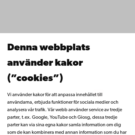
IT-hjälp
Fakulteterna
Studera hos oss
Forska hos oss
Samarbeta med oss
Åbo Akademis bibliotek
Denna webbplats
Kontinuerligt lärande
Donera till Åbo Akademi
använder kakor
Gå med i Åbo Akademis alumnnätverk
Om Åbo Akademi
(”cookies”)
Intranätet
Vi använder kakor för att anpassa innehållet till
användarna, erbjuda funktioner för sociala medier och
Facebook
Instagram
YouTube
LinkedIn
Blog
Snapchat
analysera vår trafik. Vår webb använder service av tredje
parter, t.ex. Google, YouTube och Giosg, dessa tredje
parter kan via sina egna kakor samla information om dig
som de kan kombinera med annan information som du har