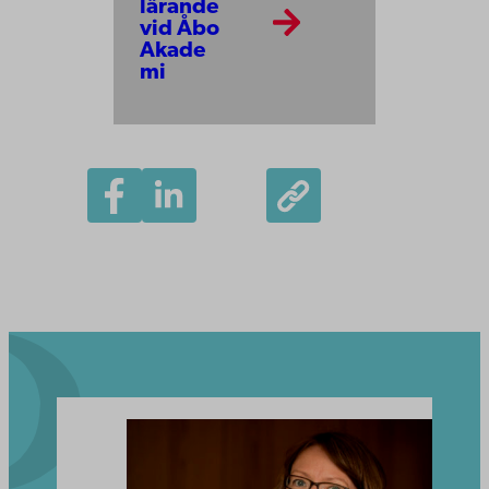
lärande
vid Åbo
Akade
mi