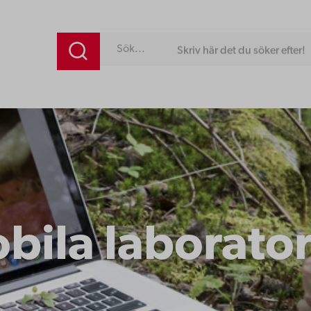
Skriv här det du söker efter!
bila laborator