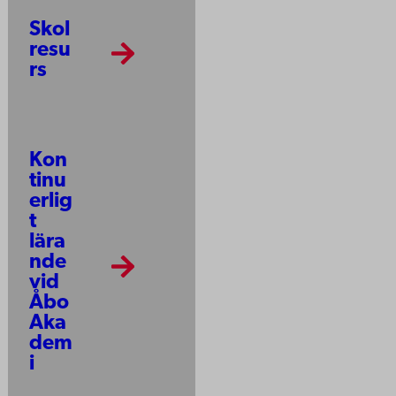
Skol
resu
rs
Kon
tinu
erlig
t
lära
nde
vid
Åbo
Aka
dem
i