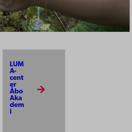
LUM
A-
cent
er
Åbo
Aka
dem
i