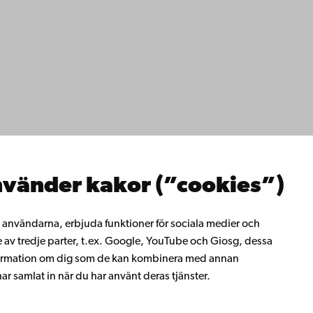
ppgifter
lighet
dd
Facebook
Instagram
YouTube
LinkedIn
Blog
Snapchat
erna
hos oss
os oss
ta med oss
emis bibliotek
vänder kakor (”cookies”)
rligt lärande
ill Åbo Akademi
i Åbo Akademis
ll användarna, erbjuda funktioner för sociala medier och
tverk
e av tredje parter, t.ex. Google, YouTube och Giosg, dessa
 Akademi
information om dig som de kan kombinera med annan
t
r samlat in när du har använt deras tjänster.