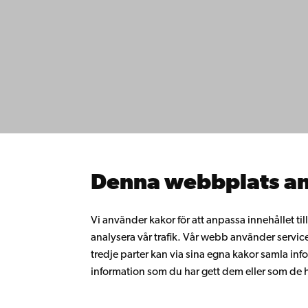
Kontaktu
Åbo Akademi
Tillgäng
Domkyrkotorget 3
Datasky
20500 Åbo
IT-hjälp
Fakultet
Studera 
Åbo Akademi i Vasa
Forska h
Strandgatan 2
Samarbe
65100 Vasa
Åbo Akad
Denna webbplats an
Kontinue
Växel
Donera t
Gå med 
+358 2 215 31
Vi använder kakor för att anpassa innehållet ti
alumnnä
analysera vår trafik. Vår webb använder servic
Om Åbo
tredje parter kan via sina egna kakor samla 
Intranäte
information som du har gett dem eller som de ha