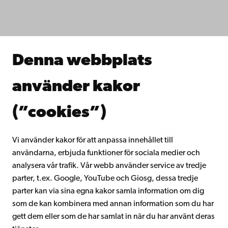
Studera hos oss
Forska hos oss
Samarbeta med oss
Åbo Akademis bibliotek
Denna webbplats
Kontinuerligt lärande
Donera till Åbo Akademi
använder kakor
Gå med i Åbo Akademis alumnnätverk
Om Åbo Akademi
(”cookies”)
Intranätet
Vi använder kakor för att anpassa innehållet till
användarna, erbjuda funktioner för sociala medier och
Facebook
Instagram
YouTube
LinkedIn
Blog
Snapchat
analysera vår trafik. Vår webb använder service av tredje
parter, t.ex. Google, YouTube och Giosg, dessa tredje
parter kan via sina egna kakor samla information om dig
som de kan kombinera med annan information som du har
gett dem eller som de har samlat in när du har använt deras