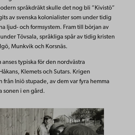
modern språkdräkt skulle det nog bli ”Kivistö”
its av svenska kolonialister som under tidig
gna ljud- och formsystem. Fram till början av
under Tövsala, språkliga spår av tidig kristen
Helgö, Munkvik och Korsnäs.
 anses typiska för den nordvästra
 Håkans, Klemets och Sutars. Krigen
n från Iniö stupade, av dem var fyra hemma
a sonen i en gård.