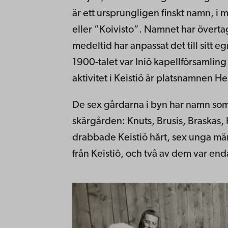
är ett ursprungligen finskt namn, i 
eller ”Koivisto”. Namnet har övertag
medeltid har anpassat det till sitt e
1900-talet var Iniö kapellförsamling 
aktivitet i Keistiö är platsnamnen 
De sex gårdarna i byn har namn som
skärgården: Knuts, Brusis, Braskas,
drabbade Keistiö hårt, sex unga mä
från Keistiö, och två av dem var end