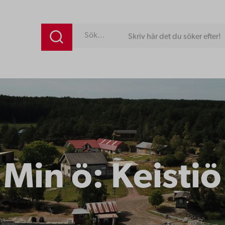
Skriv här det du söker efter!
Min ö: Keistiö