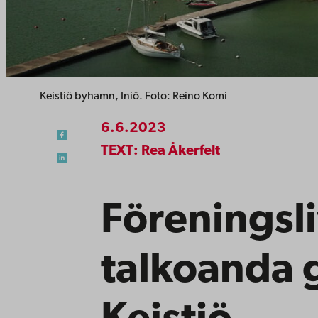
Keistiö byhamn, Iniö. Foto: Reino Komi
6.6.2023
TEXT: Rea Åkerfelt
Föreningsl
talkoanda ge