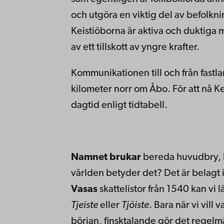
och utgöra en viktig del av befolkn
Keistiöborna är aktiva och duktiga m
av ett tillskott av yngre krafter.
Kommunikationen till och från fastla
kilometer norr om Åbo. För att nå Ke
dagtid enligt tidtabell.
Namnet brukar
bereda huvudbry, h
världen betyder det? Det är belagt 
Vasas
skattelistor från 1540 kan vi 
Tjeiste
eller
Tjöiste
. Bara när vi vill 
början, finsktalande gör det regelmä