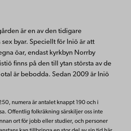
gården är en av den tidigare
x byar. Speciellt för Iniö är att
r egna öar, endast kyrkbyn Norrby
iö finns på den till ytan största av de
 tiotal är bebodda. Sedan 2009 är Iniö
 250, numera är antalet knappt 190 och i
a. Offentlig folkräkning särskiljer oss inte
annan ort för jobb eller studier, och personer
stans kan tillbringa en stor del av sin tid här