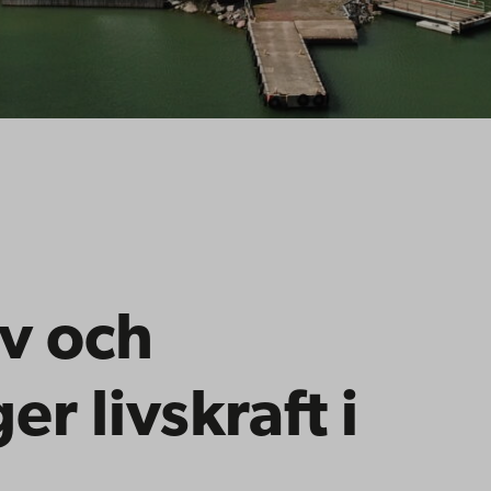
iv och
r livskraft i