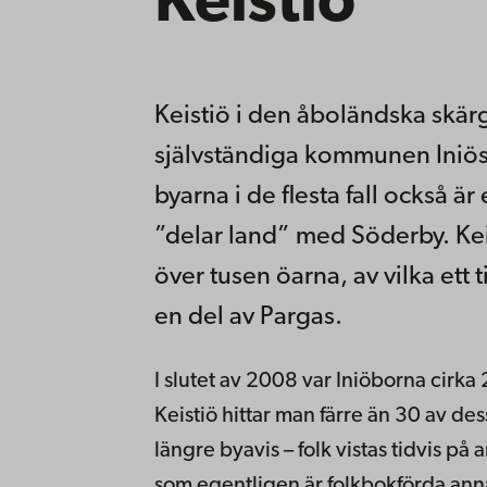
Keistiö
Keistiö i den åboländska skär
självständiga kommunen Iniös se
byarna i de flesta fall också ä
”delar land” med Söderby. Keist
över tusen öarna, av vilka ett
en del av Pargas.
I slutet av 2008 var Iniöborna cirka
Keistiö hittar man färre än 30 av dess
längre byavis – folk vistas tidvis på 
som egentligen är folkbokförda annan