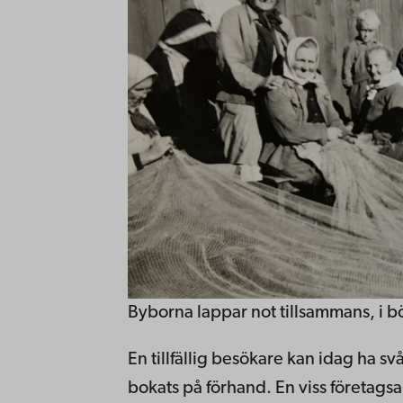
Byborna lappar not tillsammans, i bö
En tillfällig besökare kan idag ha svå
bokats på förhand. En viss företags