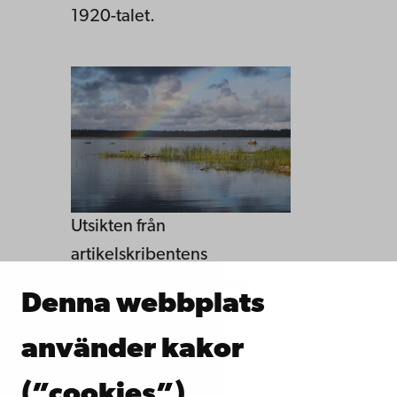
1920-talet.
Utsikten från
artikelskribentens
köksfönster, Halsön rakt
Denna webbplats
fram. Foto: Liselott Nyström
Forsén
använder kakor
(”cookies”)