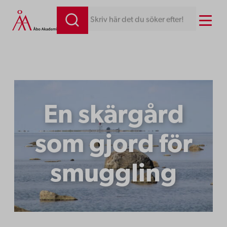
Hoppa
Menu
Skriv här det du söker efter!
till
innehåll
En skärgård
som gjord för
smuggling