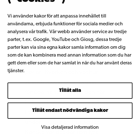
Utanför mitt köksfönster
Vi använder kakor för att anpassa innehållet till
stämmer den namnlösa holmen
användarna, erbjuda funktioner för sociala medier och
fullkomligt in på beskrivningen
analysera vår trafik. Vår webb använder service av tredje
parter, t.ex. Google, YouTube och Giosg, dessa tredje
av ett idealiskt spritgömställe.
parter kan via sina egna kakor samla information om dig
Om man räknar med
som de kan kombinera med annan information som du har
landhöjningen på 9 millimeter
gett dem eller som de har samlat in när du har använt deras
tjänster.
per år i Kvarken och vet hur
strandsuccessionen brukar
Tillåt alla
förlöpa, så ser man att den här
holmen troligen var ett trädlöst
Tillåt endast nödvändiga kakor
litet skär med några klippor på
under 1920- och 1930-talet.
Visa detaljerad information
Kanske var det där som fyra