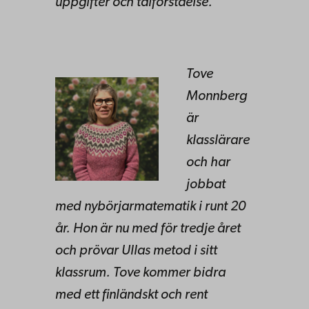
uppgifter och talförståelse.
Tove
Monnberg
är
klasslärare
och har
jobbat
med nybörjarmatematik i runt 20
år. Hon är nu med för tredje året
och prövar Ullas metod i sitt
klassrum. Tove kommer bidra
med ett finländskt och rent