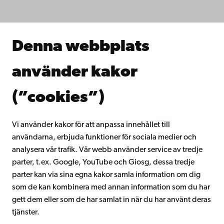
Forska hos oss
Samarbeta med oss
Åbo Akademis bibliotek
Denna webbplats
Kontinuerligt lärande
Donera till Åbo Akademi
använder kakor
Gå med i Åbo Akademis alumnnätverk
Om Åbo Akademi
(”cookies”)
Intranätet
Vi använder kakor för att anpassa innehållet till
användarna, erbjuda funktioner för sociala medier och
Facebook
Instagram
YouTube
LinkedIn
Blog
Snapchat
analysera vår trafik. Vår webb använder service av tredje
parter, t.ex. Google, YouTube och Giosg, dessa tredje
parter kan via sina egna kakor samla information om dig
som de kan kombinera med annan information som du har
gett dem eller som de har samlat in när du har använt deras
tjänster.