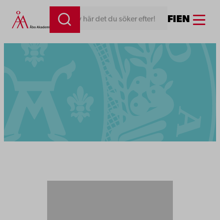
Menu
FI
EN
Skriv här det du söker efter!