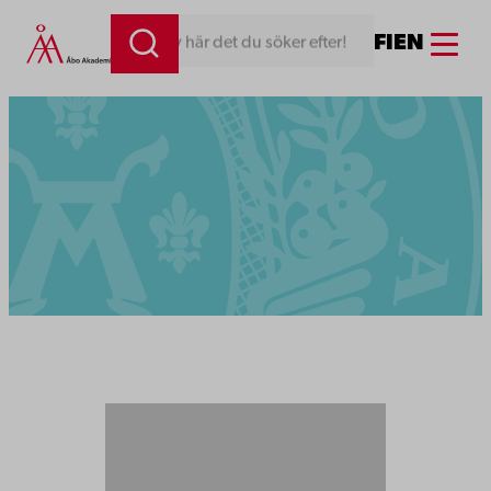
Menu
FI
EN
Skriv här det du söker efter!