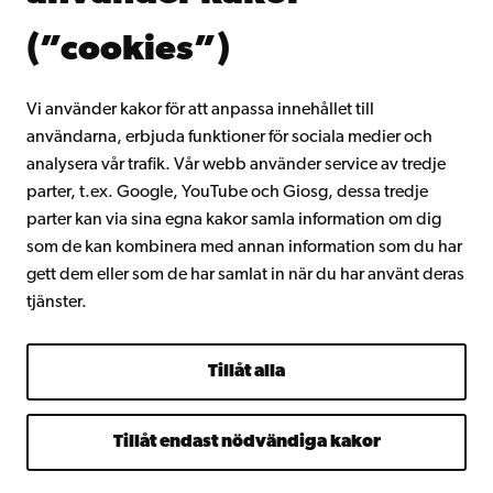
Om Åbo Akademi
(”cookies”)
Intranätet
Vi använder kakor för att anpassa innehållet till
användarna, erbjuda funktioner för sociala medier och
Facebook
Instagram
YouTube
LinkedIn
Blog
Snapchat
analysera vår trafik. Vår webb använder service av tredje
parter, t.ex. Google, YouTube och Giosg, dessa tredje
parter kan via sina egna kakor samla information om dig
som de kan kombinera med annan information som du har
gett dem eller som de har samlat in när du har använt deras
tjänster.
Tillåt alla
Tillåt endast nödvändiga kakor