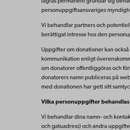
lagras permanent grundar sig behand
personuppgiftsansvariges myndigh
Vi behandlar partners och potentiel
berättigat intresse hos den personu
Uppgifter om donationer kan också p
kommunikation enligt överenskomme
om donatorer offentliggöras och förb
donatorers namn publiceras på webb
med donationen har gett sitt samtyck
Vilka personuppgifter behandla
Vi behandlar dina namn- och kontak
och gatuadress) och andra uppgifter