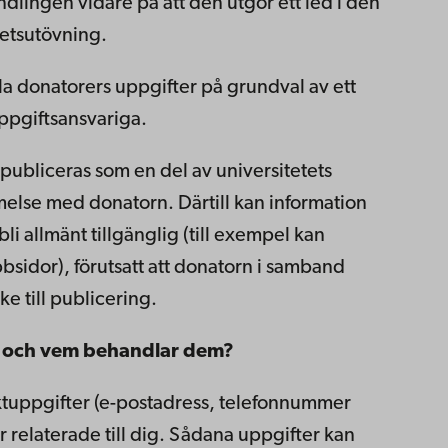
lingen vidare på att den utgör ett led i den
etsutövning.
la donatorers uppgifter på grundval av ett
ppgiftsansvariga.
ubliceras som en del av universitetets
lse med donatorn. Därtill kan information
li allmänt tillgänglig (till exempel kan
sidor), förutsatt att donatorn i samband
e till publicering.
s och vem behandlar dem?
tuppgifter (e-postadress, telefonnummer
 relaterade till dig. Sådana uppgifter kan