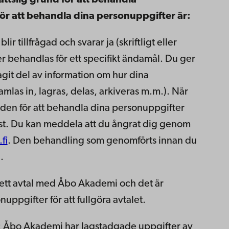
ättslig grund för att behandla
för att behandla dina personuppgifter är:
 tillfrågad och svarar ja (skriftligt eller
ter behandlas för ett specifikt ändamål. Du ger
 tagit del av information om hur dina
mlas in, lagras, delas, arkiveras m.m.). När
nden för att behandla dina personuppgifter
elst. Du kan meddela att du ångrat dig genom
fi
. Den behandling som genomförts innan du
.
gå ett avtal med Åbo Akademi och det är
ppgifter för att fullgöra avtalet.
kt: Åbo Akademi har lagstadgade uppgifter av