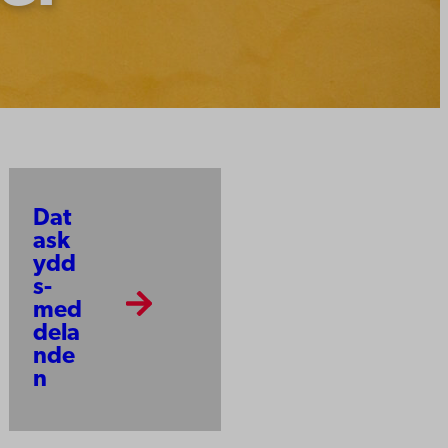
Dat
ask
ydd
s­
med
dela
nde
n