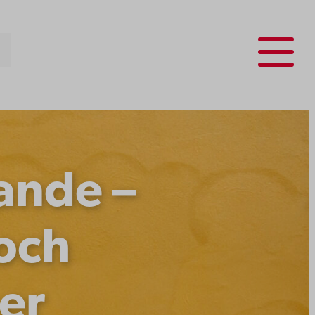
Menu
ande –
och
er