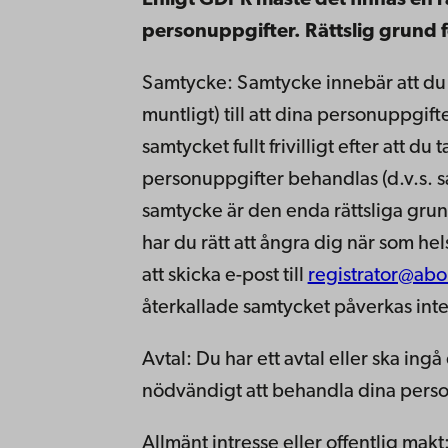
Enligt GDPR måste det finnas en r
personuppgifter. Rättslig grund 
Samtycke: Samtycke innebär att du blir
muntligt) till att dina personuppgif
samtycket fullt frivilligt efter att du
personuppgifter behandlas (d.v.s. sa
samtycke är den enda rättsliga gru
har du rätt att ångra dig när som h
att skicka e-post till
registrator@abo.
återkallade samtycket påverkas inte
Avtal: Du har ett avtal eller ska in
nödvändigt att behandla dina personu
Allmänt intresse eller offentlig ma