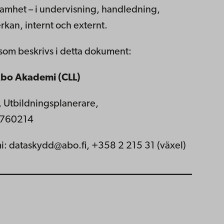
samhet – i undervisning, handledning,
rkan, internt och externt.
som beskrivs i detta dokument:
 Åbo Akademi (CLL)
 Utbildningsplanerare,
5760214
 dataskydd@abo.fi, +358 2 215 31 (växel)
_______________________________________