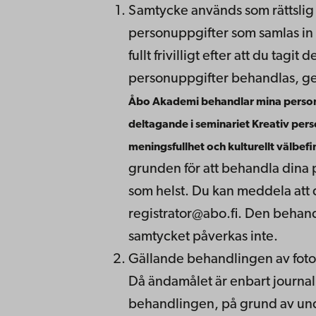
Samtycke används som rättslig
personuppgifter som samlas i
fullt frivilligt efter att du tagi
personuppgifter behandlas, gen
Åbo Akademi behandlar mina personu
deltagande i seminariet Kreativ pers
meningsfullhet och kulturellt välbef
grunden för att behandla dina p
som helst. Du kan meddela att d
registrator@abo.fi. Den behan
samtycket påverkas inte.
Gällande behandlingen av fotogr
Då ändamålet är enbart journali
behandlingen, på grund av und