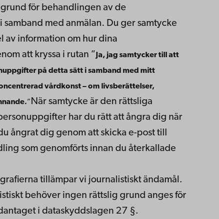
 grund för behandlingen av de
n i samband med anmälan. Du ger samtycke
t del av information om hur dina
om att kryssa i rutan ”
Ja, jag samtycker till att
ppgifter på detta sätt i samband med mitt
oncentrerad vårdkonst – om livsberättelser,
När samtycke är den rättsliga
innande.
”
ersonuppgifter har du rätt att ångra dig när
u ångrat dig genom att skicka e-post till
dling som genomförts innan du återkallade
afierna tillämpar vi journalistiskt ändamål.
stiskt behöver ingen rättslig grund anges för
antaget i dataskyddslagen 27 §.