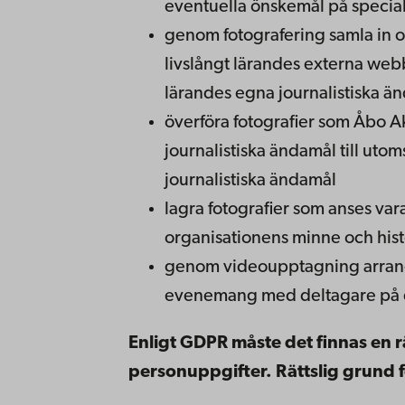
eventuella önskemål på special
genom fotografering samla in o
livslångt lärandes externa webb
lärandes egna journalistiska ä
överföra fotografier som Åbo A
journalistiska ändamål till utom
journalistiska ändamål
lagra fotografier som anses vara
organisationens minne och hist
genom videoupptagning arrange
evenemang med deltagare på 
Enligt GDPR måste det finnas en r
personuppgifter. Rättslig grund 