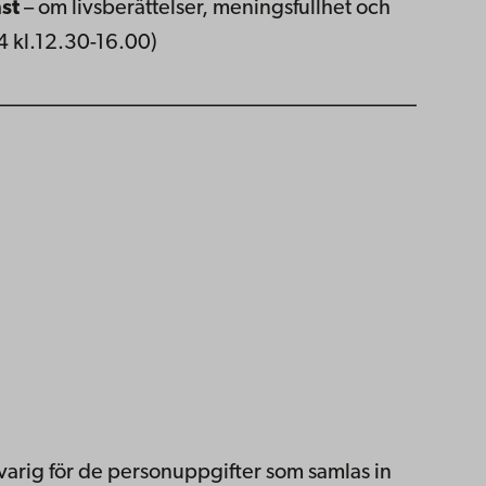
nst
– om livsberättelser, meningsfullhet och
4 kl.12.30-16.00)
_______________________________________
arig för de personuppgifter som samlas in