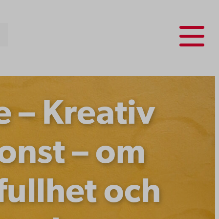
Menu
– Kreativ
onst – om
fullhet och