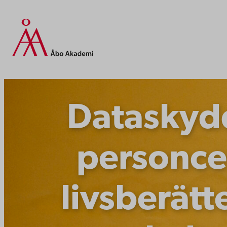
Hoppa
till
innehåll
Dataskyd
personce
livsberätt