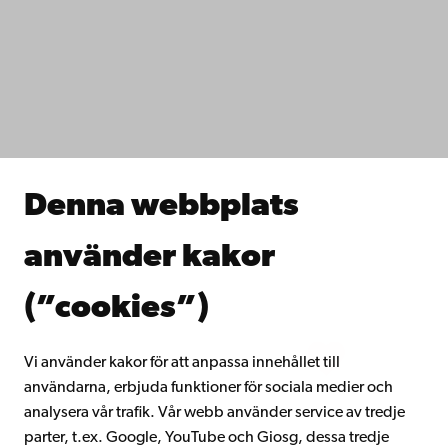
Tillgänglighet
Dataskydd
IT-hjälp
Fakulteterna
Studera hos oss
Forska hos oss
Samarbeta med oss
Åbo Akademis bibliotek
Denna webbplats
Kontinuerligt lärande
Donera till Åbo Akademi
använder kakor
Gå med i Åbo Akademis alumnnätverk
Om Åbo Akademi
(”cookies”)
Intranätet
Vi använder kakor för att anpassa innehållet till
användarna, erbjuda funktioner för sociala medier och
Facebook
Instagram
YouTube
LinkedIn
Blog
Snapchat
analysera vår trafik. Vår webb använder service av tredje
parter, t.ex. Google, YouTube och Giosg, dessa tredje