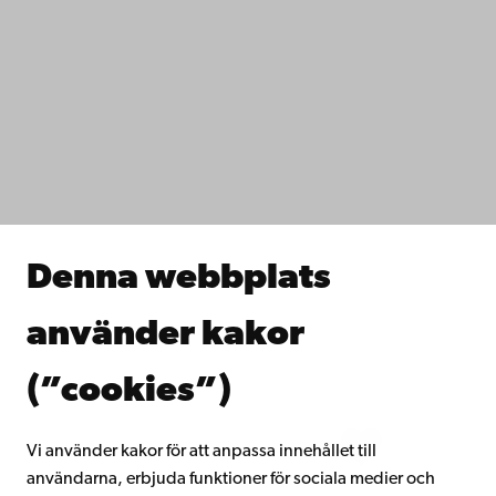
Kontaktuppgifter
Tillgänglighet
Dataskydd
IT-hjälp
Fakulteterna
Studera hos oss
Forska hos oss
Samarbeta med oss
Åbo Akademis bibliotek
Denna webbplats
Kontinuerligt lärande
Donera till Åbo Akademi
använder kakor
Gå med i Åbo Akademis alumnnätverk
Om Åbo Akademi
(”cookies”)
Intranätet
Vi använder kakor för att anpassa innehållet till
användarna, erbjuda funktioner för sociala medier och