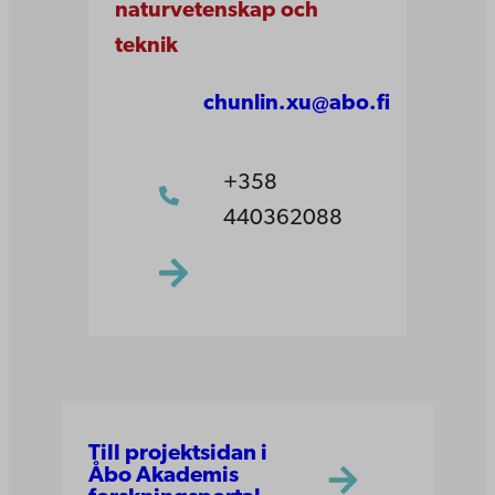
naturvetenskap och
teknik
chunlin.xu@abo.fi
+358
440362088
Till projektsidan i
Åbo Akademis