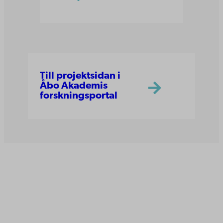
Till projektsidan i
Åbo Akademis
forskningsportal
Åbo Akademi
Domkyrkotorget 3
20500 Åbo