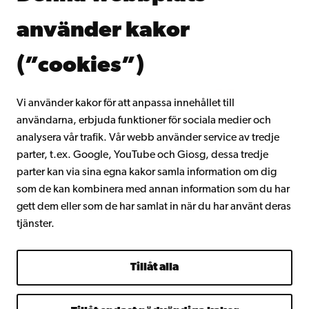
Donera till Åbo Akademi
använder kakor
Gå med i Åbo Akademis alumnnätverk
Om Åbo Akademi
(”cookies”)
Intranätet
Vi använder kakor för att anpassa innehållet till
användarna, erbjuda funktioner för sociala medier och
Facebook
Instagram
YouTube
LinkedIn
Blog
Snapchat
analysera vår trafik. Vår webb använder service av tredje
parter, t.ex. Google, YouTube och Giosg, dessa tredje
parter kan via sina egna kakor samla information om dig
som de kan kombinera med annan information som du har
gett dem eller som de har samlat in när du har använt deras
tjänster.
Tillåt alla