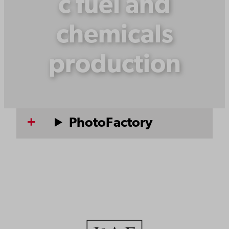
c fuel and
chemicals
production
PhotoFactory