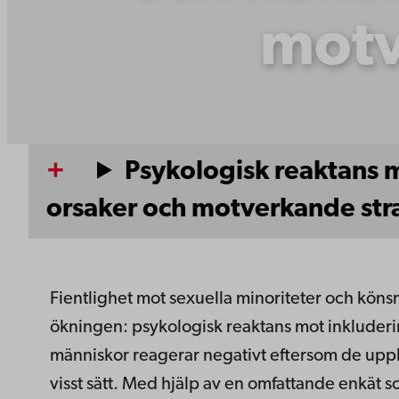
motv
Psykologisk reaktans m
orsaker och motverkande str
Fientlighet mot sexuella minoriteter och könsm
ökningen: psykologisk reaktans mot inkluderi
människor reagerar negativt eftersom de upplev
visst sätt. Med hjälp av en omfattande enkät 