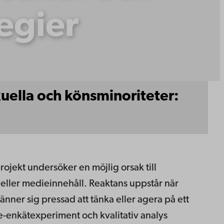
egier
xuella och könsminoriteter:
rojekt undersöker en möjlig orsak till
eller medieinnehåll. Reaktans uppstår när
nner sig pressad att tänka eller agera på ett
e-enkätexperiment och kvalitativ analys