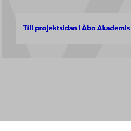
Till projektsidan i Åbo Akademis
Kontaktu
Åbo Akademi
Tillgäng
Domkyrkotorget 3
Datasky
20500 Åbo
IT-hjälp
Fakultet
Studera 
Åbo Akademi i Vasa
Forska h
Strandgatan 2
Samarbe
65100 Vasa