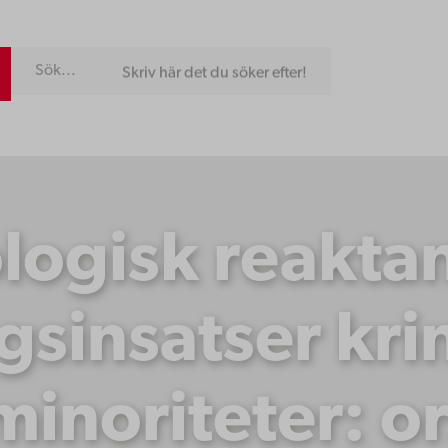
Skriv här det du söker efter!
logisk reakta
gsinsatser kri
inoriteter: o