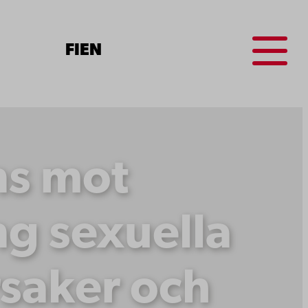
Menu
FI
EN
ns mot
ng sexuella
rsaker och