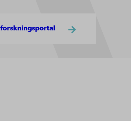
 forskningsportal
ppgifter
lighet
dd
Facebook
Instagram
YouTube
LinkedIn
Blog
Snapchat
erna
hos oss
os oss
ta med oss