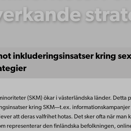
erkande strat
ot inkluderingsinsatser kring se
ategier
inoriteter (SKM) ökar i västerländska länder. Detta p
ngsinsatser kring SKM—t.ex. informationskampanjer 
er att deras valfrihet hotas. Det sker ofta när man kä
som representerar den finländska befolkningen, onlin