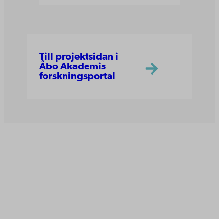
Till projektsidan i
Åbo Akademis
forskningsportal
Åbo Akademi
Domkyrkotorget 3
20500 Åbo
Åbo Akademi i Vasa