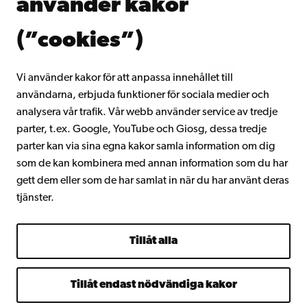
använder kakor
Gå med i Åbo Akademis alumnnätverk
Om Åbo Akademi
(”cookies”)
Intranätet
Vi använder kakor för att anpassa innehållet till
användarna, erbjuda funktioner för sociala medier och
Facebook
Instagram
YouTube
LinkedIn
Blog
Snapchat
analysera vår trafik. Vår webb använder service av tredje
parter, t.ex. Google, YouTube och Giosg, dessa tredje
parter kan via sina egna kakor samla information om dig
som de kan kombinera med annan information som du har
gett dem eller som de har samlat in när du har använt deras
tjänster.
Tillåt alla
Tillåt endast nödvändiga kakor