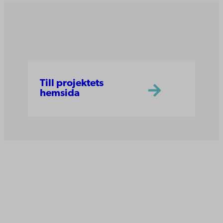
Till projektets
hemsida
Åbo Akademi
Domkyrkotorget 3
20500 Åbo