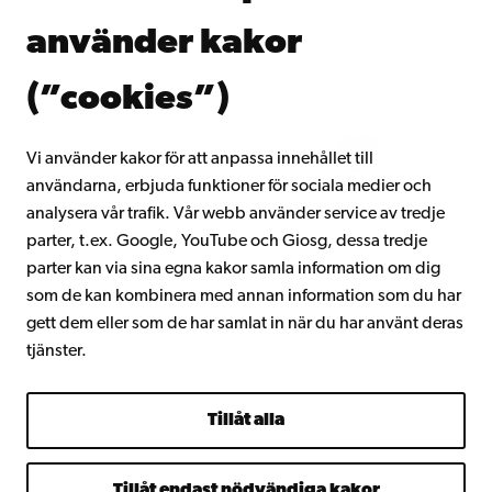
Donera till Åbo Akademi
använder kakor
Gå med i Åbo Akademis alumnnätverk
Om Åbo Akademi
(”cookies”)
Intranätet
Vi använder kakor för att anpassa innehållet till
användarna, erbjuda funktioner för sociala medier och
Facebook
Instagram
YouTube
LinkedIn
Blog
Snapchat
analysera vår trafik. Vår webb använder service av tredje
parter, t.ex. Google, YouTube och Giosg, dessa tredje
parter kan via sina egna kakor samla information om dig
som de kan kombinera med annan information som du har
gett dem eller som de har samlat in när du har använt deras
tjänster.
Tillåt alla
Tillåt endast nödvändiga kakor