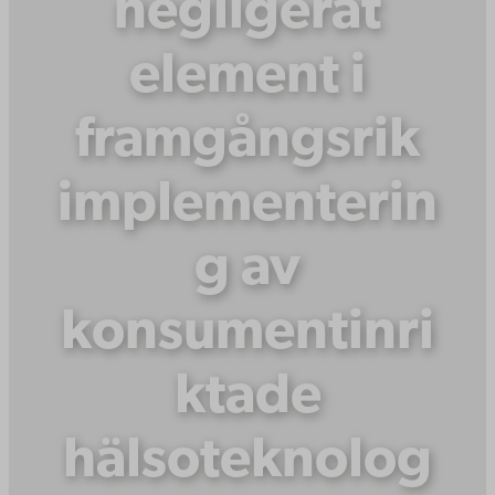
negligerat
element i
framgångsrik
implementerin
g av
konsumentinri
ktade
hälsoteknolog