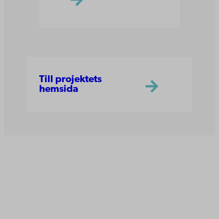
Till projektets
hemsida
Åbo Akademi
Domkyrkotorget 3
20500 Åbo