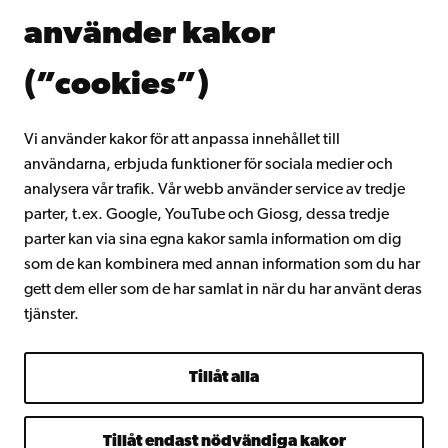
Donera till Åbo Akademi
använder kakor
Gå med i Åbo Akademis alumnnätverk
Om Åbo Akademi
(”cookies”)
Intranätet
Vi använder kakor för att anpassa innehållet till
användarna, erbjuda funktioner för sociala medier och
Facebook
Instagram
YouTube
LinkedIn
Blog
Snapchat
analysera vår trafik. Vår webb använder service av tredje
parter, t.ex. Google, YouTube och Giosg, dessa tredje
parter kan via sina egna kakor samla information om dig
som de kan kombinera med annan information som du har
gett dem eller som de har samlat in när du har använt deras
tjänster.
Tillåt alla
Tillåt endast nödvändiga kakor