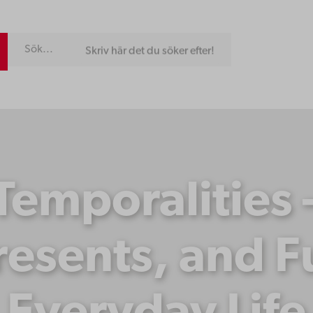
Skriv här det du söker efter!
Temporalities –
resents, and F