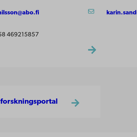
.nilsson@abo.fi
karin.sand
58 469215857
 forskningsportal