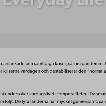
Everyday Life
nlänkade och samtidiga kriser, såsom pandemin, kri
r kriserna vardagen och destabiliserar den ”normala” 
.
ies) undersöker vardagslivets temporaliteter i Danma
om följt. De fyra länderna har mycket gemensamt: sam