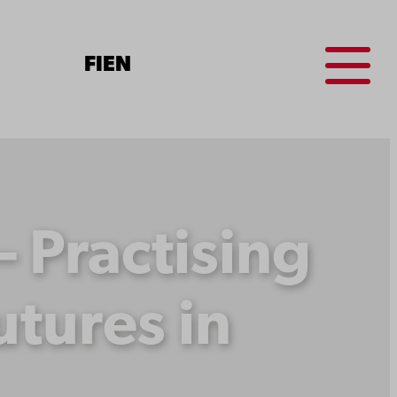
Menu
FI
EN
 Practising
utures in