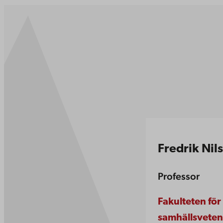
Fredrik Nil
Professor
Fakulteten fö
samhällsvete