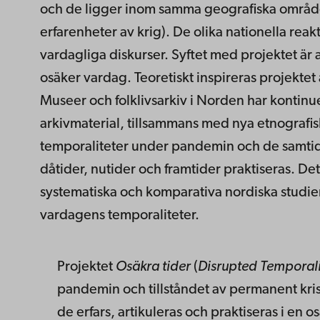
och de ligger inom samma geografiska område –
erfarenheter av krig). De olika nationella re
vardagliga diskurser. Syftet med projektet är at
osäker vardag. Teoretiskt inspireras projekte
Museer och folklivsarkiv i Norden har kontinu
arkivmaterial, tillsammans med nya etnografi
temporaliteter under pandemin och de samtidig
dåtider, nutider och framtider praktiseras. Det
systematiska och komparativa nordiska studier.
vardagens temporaliteter.
Projektet
Osäkra tider
(
Disrupted Temporali
pandemin och tillståndet av permanent kris s
de erfars, artikuleras och praktiseras i en 