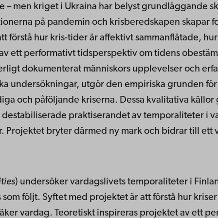
 men kriget i Ukraina har belyst grundläggande skil
aktionerna på pandemin och krisberedskapen skapar fo
t förstå hur kris-tider är affektivt sammanflätade, hur 
t av ett performativt tidsperspektiv om tidens obestä
erligt dokumenterat människors upplevelser och erfar
ska undersökningar, utgör den empiriska grunden för
a och påföljande kriserna. Dessa kvalitativa källor 
 destabiliserade praktiserandet av temporaliteter i va
 Projektet bryter därmed ny mark och bidrar till ett 
ties
) undersöker vardagslivets temporaliteter i Fin
om följt. Syftet med projektet är att förstå hur kriser
osäker vardag. Teoretiskt inspireras projektet av ett p