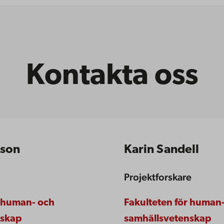
Kontakta oss
sson
Karin Sandell
Projektforskare
r human- och
Fakulteten för human
nskap
samhällsvetenskap