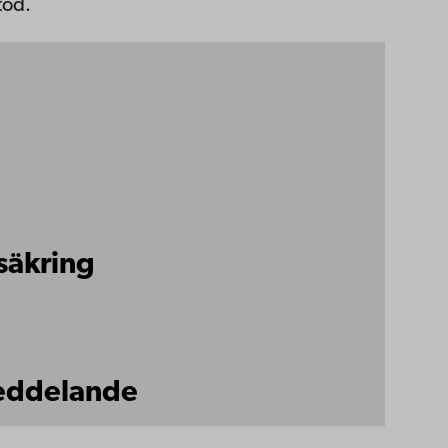
töd.
säkring
eddelande