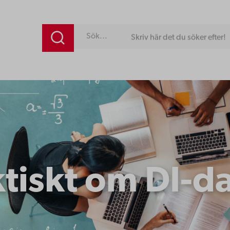
Skriv här det du söker efter!
ktiskt om DI-d