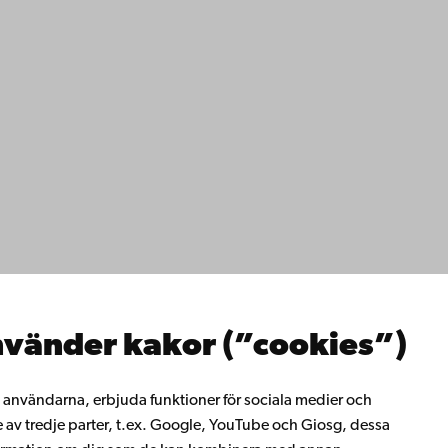
ppgifter
lighet
dd
Facebook
Instagram
YouTube
LinkedIn
Blog
Snapchat
erna
hos oss
os oss
ta med oss
emis bibliotek
vänder kakor (”cookies”)
rligt lärande
ill Åbo Akademi
i Åbo Akademis
ll användarna, erbjuda funktioner för sociala medier och
tverk
e av tredje parter, t.ex. Google, YouTube och Giosg, dessa
 Akademi