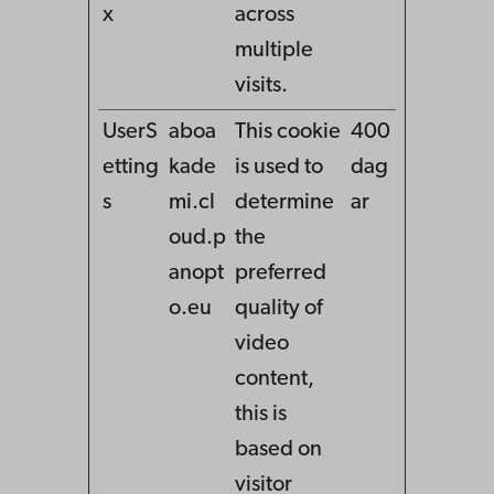
x
across
multiple
visits.
UserS
aboa
This cookie
400
etting
kade
is used to
dag
s
mi.cl
determine
ar
oud.p
the
anopt
preferred
o.eu
quality of
video
content,
this is
based on
visitor