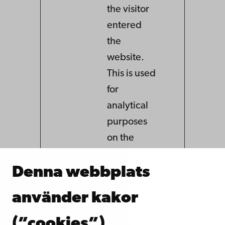
the visitor
entered
the
website.
This is used
for
analytical
purposes
on the
website.
Denna webbplats
LOCA
Issuu
Registers
Best
L_ST
statistical
änd
använder kakor
ORA
data on
ig
(”cookies”)
GE_I
users'