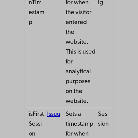
nTim
for when
ig
estam
the visitor
p
entered
the
website.
This is used
for
analytical
purposes
on the
website.
isFirst
Issuu
Sets a
Ses
Sessi
timestamp
sion
on
for when