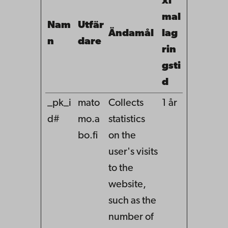
xi
mal
Nam
Utfär
Ändamål
lag
n
dare
rin
gsti
d
_pk_i
mato
Collects
1 år
d#
mo.a
statistics
bo.fi
on the
user's visits
to the
website,
such as the
number of