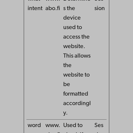
intent
abo.fi
s the
sion
device
used to
access the
website.
This allows
the
website to
be
formatted
accordingl
y.
word
www.
Used to
Ses