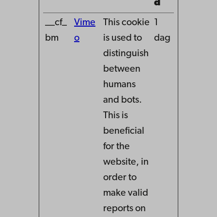
d
__cf_
Vime
This cookie
1
bm
o
is used to
dag
distinguish
between
humans
and bots.
This is
beneficial
for the
website, in
order to
make valid
reports on