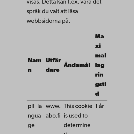
visas. Detta kan t.ex. vara det
språk du valt att läsa
webbsidorna på.
Ma
xi
mal
Nam
Utfär
Ändamål
lag
n
dare
rin
gsti
d
pll_la
www.
This cookie
1 år
ngua
abo.fi
is used to
ge
determine