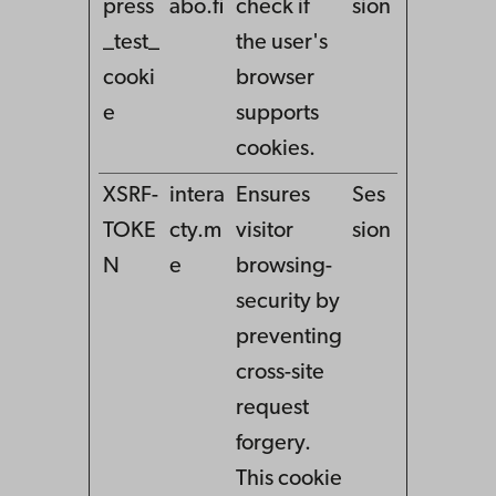
press
abo.fi
check if
sion
_test_
the user's
cooki
browser
e
supports
cookies.
XSRF-
intera
Ensures
Ses
TOKE
cty.m
visitor
sion
N
e
browsing-
security by
preventing
cross-site
request
forgery.
This cookie