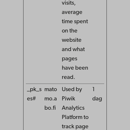
visits,
average
time spent
on the
website
and what
pages
have been
read.
_pk_s
mato
Used by
1
es#
mo.a
Piwik
dag
bo.fi
Analytics
Platform to
track page