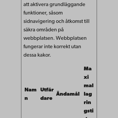
att aktivera grundläggande
funktioner, såsom
sidnavigering och åtkomst till
säkra områden på
webbplatsen. Webbplatsen
fungerar inte korrekt utan
dessa kakor.
Ma
xi
mal
Nam
Utfär
Ändamål
lag
n
dare
rin
gsti