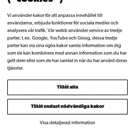
D_pic
behaviour
Vi använder kakor för att anpassa innehållet till
o_lsid
on the
användarna, erbjuda funktioner för sociala medier och
website.
analysera vår trafik. Vår webb använder service av tredje
Used for
parter, t.ex. Google, YouTube och Giosg, dessa tredje
parter kan via sina egna kakor samla information om dig
internal
som de kan kombinera med annan information som du har
analytics
gett dem eller som de har samlat in när du har använt deras
by the
tjänster.
website
operator.
Tillåt alla
numb
widg
Used to
Ses
Tillåt endast nödvändiga kakor
er(#)
et.sn
track user’s
sion
dcdn.
interaction
Visa detaljerad information
com
with