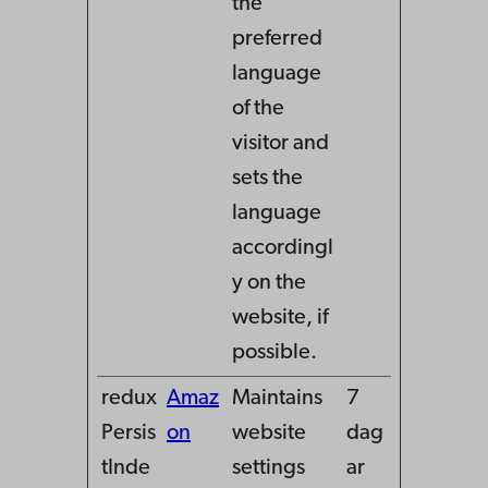
the
preferred
language
of the
visitor and
sets the
language
accordingl
y on the
website, if
possible.
redux
Amaz
Maintains
7
Persis
on
website
dag
tInde
settings
ar