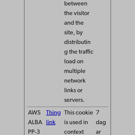
between
the visitor
and the
site, by
distributin
g the traffic
load on
multiple
network
links or
servers.
AWS
Thing
This cookie
7
ALBA
link
is used in
dag
PP-3
context
ar