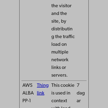
the visitor
and the
site, by
distributin
g the traffic
load on
multiple
network
links or
servers.
AWS
Thing
This cookie
7
ALBA
link
is used in
dag
PP-1
context
ar