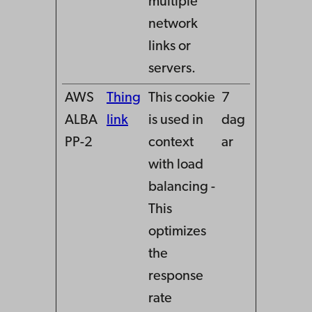
multiple
network
links or
servers.
AWS
Thing
This cookie
7
ALBA
link
is used in
dag
PP-2
context
ar
with load
balancing -
This
optimizes
the
response
rate