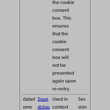
the cookie
consent
box. This
ensures
that the
cookie
consent
box will
not be
presented
again upon
re-entry.
datad
Soun
Used in
Ses
ome
dclou
context
sion