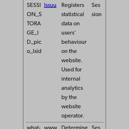
SESSI
Issuu
Registers
Ses
ON_S
statistical
sion
TORA
data on
GE_I
users'
D_pic
behaviour
o_lsid
on the
website.
Used for
internal
analytics
by the
website
operator.
what-
www.
Determine
Ses