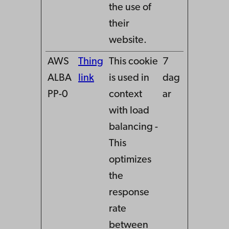
the use of
their
website.
AWS
Thing
This cookie
7
ALBA
link
is used in
dag
PP-0
context
ar
with load
balancing -
This
optimizes
the
response
rate
between