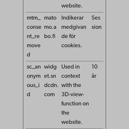
website.
mtm_
mato
Indikerar
Ses
conse
mo.a
medgivan
sion
nt_re
bo.fi
de för
move
cookies.
d
sc_an
widg
Used in
10
onym
et.sn
context
år
ous_i
dcdn.
with the
d
com
3D-view-
function on
the
website.