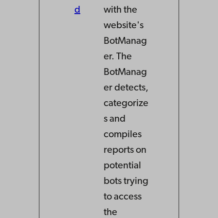
d
with the
website's
BotManag
er. The
BotManag
er detects,
categorize
s and
compiles
reports on
potential
bots trying
to access
the