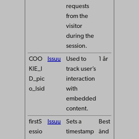
requests
from the
visitor
during the
session.
COO
Issuu
Used to
1 år
KIE_I
track user’s
D_pic
interaction
o_lsid
with
embedded
content.
firstS
Issuu
Sets a
Best
essio
timestamp
änd