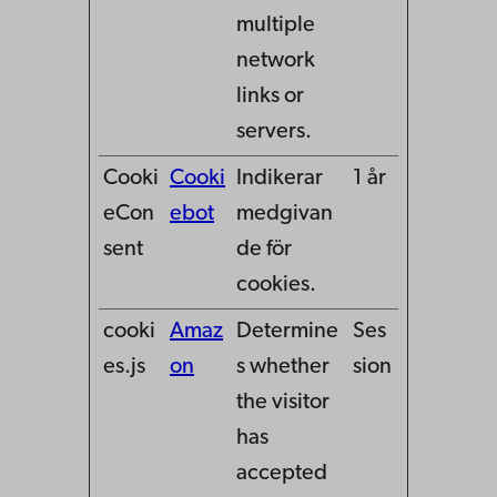
multiple
network
links or
servers.
Cooki
Cooki
Indikerar
1 år
eCon
ebot
medgivan
sent
de för
cookies.
cooki
Amaz
Determine
Ses
es.js
on
s whether
sion
the visitor
has
accepted