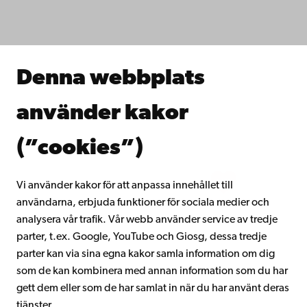
Studera hos oss
Forska hos oss
Samarbeta med oss
Åbo Akademis bibliotek
Denna webbplats
Kontinuerligt lärande
Donera till Åbo Akademi
använder kakor
Gå med i Åbo Akademis alumnnätverk
Om Åbo Akademi
(”cookies”)
Intranätet
Vi använder kakor för att anpassa innehållet till
användarna, erbjuda funktioner för sociala medier och
Facebook
Instagram
YouTube
LinkedIn
Blog
Snapchat
analysera vår trafik. Vår webb använder service av tredje
parter, t.ex. Google, YouTube och Giosg, dessa tredje
parter kan via sina egna kakor samla information om dig
som de kan kombinera med annan information som du har
gett dem eller som de har samlat in när du har använt deras
tjänster.