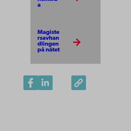
a
Magiste
rsavhan
dlingen
på nätet