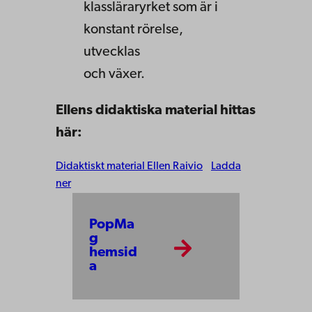
klassläraryrket som är i
konstant rörelse,
utvecklas
och växer.
Ellens didaktiska material hittas
här:
Didaktiskt material Ellen Raivio
Ladda
ner
PopMa
g
hemsid
a