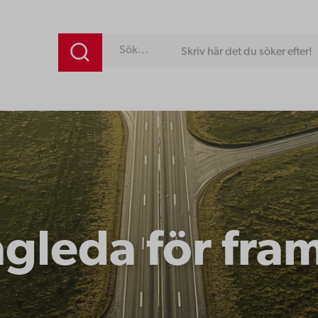
Skriv här det du söker efter!
ägleda för fra