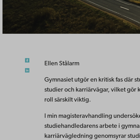
Ellen Stålarm
Gymnasiet utgör en kritisk fas där s
studier och karriärvägar, vilket gö
roll särskilt viktig.
I min magisteravhandling undersöker
studiehandledarens arbete i gymnasie
karriärvägledning genomsyrar studi