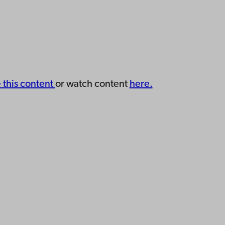
e this content
or watch content
here.
ppgifter
lighet
dd
Facebook
Instagram
YouTube
LinkedIn
Blog
Snapchat
erna