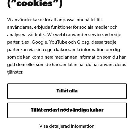
(”cookies”)
Intranätet
Vi använder kakor för att anpassa innehållet till
användarna, erbjuda funktioner för sociala medier och
Facebook
Instagram
YouTube
LinkedIn
Blog
Snapchat
analysera vår trafik. Vår webb använder service av tredje
parter, t.ex. Google, YouTube och Giosg, dessa tredje
parter kan via sina egna kakor samla information om dig
som de kan kombinera med annan information som du har
gett dem eller som de har samlat in när du har använt deras
tjänster.
Tillåt alla
Tillåt endast nödvändiga kakor
Visa detaljerad information