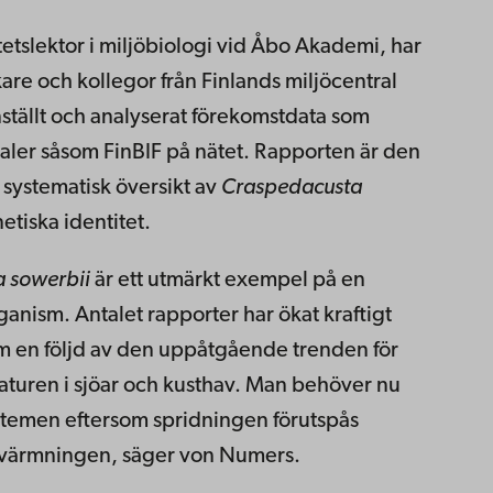
itetslektor i miljöbiologi vid Åbo Akademi, har
re och kollegor från Finlands miljöcentral
tällt och analyserat förekomstdata som
taler såsom FinBIF på nätet. Rapporten är den
 systematisk översikt av
Craspedacusta
tiska identitet.
 sowerbii
är ett utmärkt exempel på en
nism. Antalet rapporter har ökat kraftigt
m en följd av den uppåtgående trenden för
turen i sjöar och kusthav. Man behöver nu
stemen eftersom spridningen förutspås
ppvärmningen, säger von Numers.