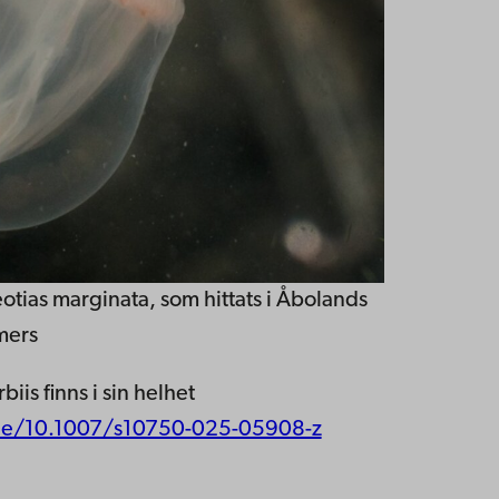
tias marginata, som hittats i Åbolands
mers
s finns i sin helhet
ticle/10.1007/s10750-025-05908-z