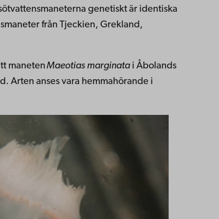
 sötvattensmaneterna genetiskt är identiska
nsmaneter från Tjeckien, Grekland,
att maneten
Maeotias marginata
i Åbolands
land. Arten anses vara hemmahörande i