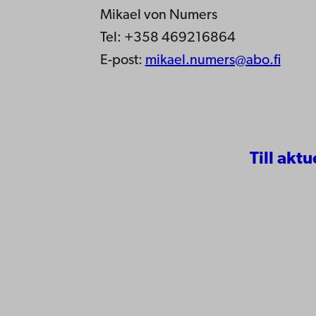
Mikael von Numers
Tel: +358 469216864
E-post:
mikael.numers@abo.fi
Till aktu
Kontaktu
Åbo Akademi
Tillgäng