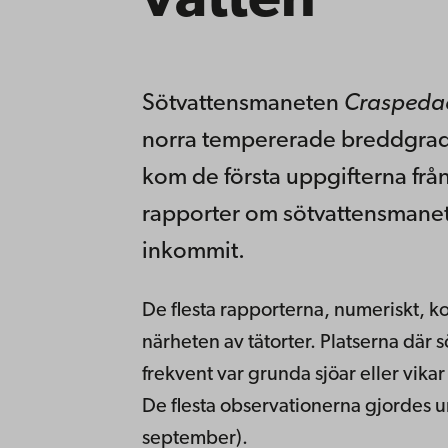
vatten
Sötvattensmaneten
Craspedac
norra tempererade breddgrade
kom de första uppgifterna frå
rapporter om sötvattensmaneter
inkommit.
De flesta rapporterna, numeriskt, ko
närheten av tätorter. Platserna dä
frekvent var grunda sjöar eller vika
De flesta observationerna gjordes u
september).