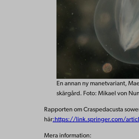
En annan ny manetvariant, Maeo
skärgård. Foto: Mikael von Nu
Rapporten om Craspedacusta sowerbii
här
:https://link.springer.com/ar
Mera information: