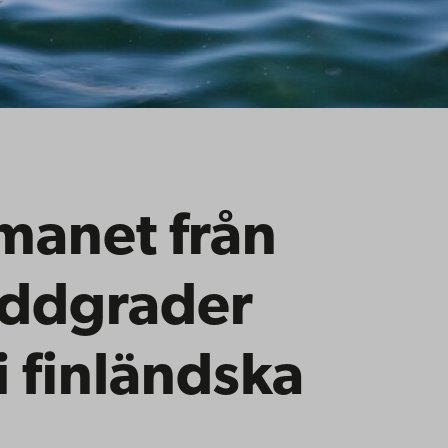
manet från
eddgrader
i finländska