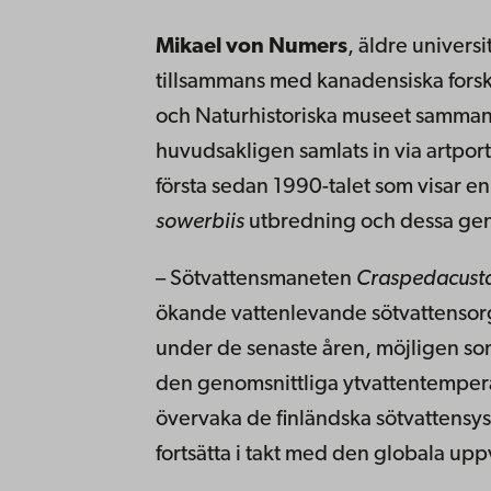
Mikael von Numers
, äldre univers
tillsammans med kanadensiska forska
och Naturhistoriska museet sammans
huvudsakligen samlats in via artpor
första sedan 1990-talet som visar en
sowerbiis
utbredning och dessa gene
– Sötvattensmaneten
Craspedacusta
ökande vattenlevande sötvattensorga
under de senaste åren, möjligen so
den genomsnittliga ytvattentempera
övervaka de finländska sötvattensy
fortsätta i takt med den globala u