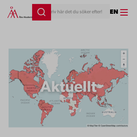
Hoppa
Menu
EN
Skriv här det du söker efter!
till
innehåll
Aktuellt