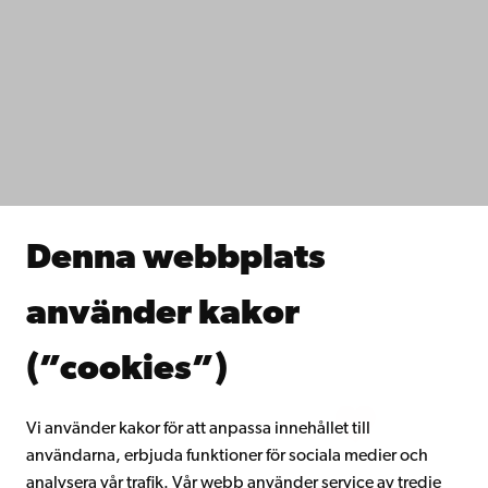
Kontaktuppgifter
Tillgänglighet
Dataskydd
IT-hjälp
Fakulteterna
Studera hos oss
Forska hos oss
Samarbeta med oss
Åbo Akademis bibliotek
Denna webbplats
Kontinuerligt lärande
Donera till Åbo Akademi
använder kakor
Gå med i Åbo Akademis alumnnätverk
Om Åbo Akademi
(”cookies”)
Intranätet
Vi använder kakor för att anpassa innehållet till
användarna, erbjuda funktioner för sociala medier och
Facebook
Instagram
YouTube
LinkedIn
Blog
Snapchat
analysera vår trafik. Vår webb använder service av tredje