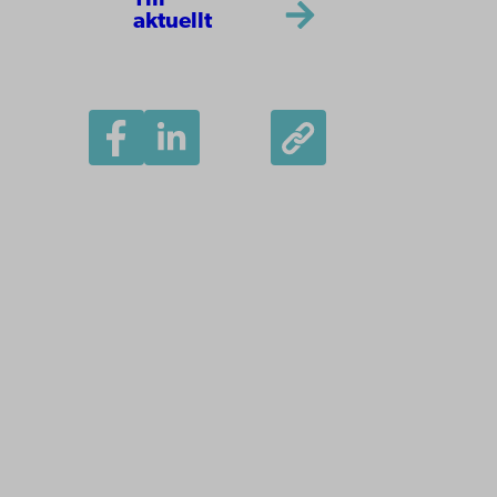
Till
aktuellt
Åbo Akademi
Domkyrkotorget 3
20500 Åbo
Åbo Akademi i Vasa