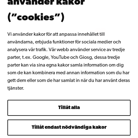
använder kakor
Gå med i Åbo Akademis alumnnätverk
Om Åbo Akademi
(”cookies”)
Intranätet
Vi använder kakor för att anpassa innehållet till
användarna, erbjuda funktioner för sociala medier och
Facebook
Instagram
YouTube
LinkedIn
Blog
Snapchat
analysera vår trafik. Vår webb använder service av tredje
parter, t.ex. Google, YouTube och Giosg, dessa tredje
parter kan via sina egna kakor samla information om dig
som de kan kombinera med annan information som du har
gett dem eller som de har samlat in när du har använt deras
tjänster.
Tillåt alla
Tillåt endast nödvändiga kakor