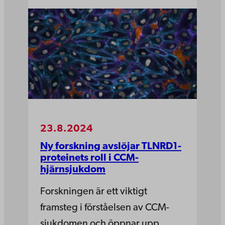
23.8.2024
Ny forskning avslöjar TLNRD1-
proteinets roll i CCM-
hjärnsjukdom
Forskningen är ett viktigt
framsteg i förståelsen av CCM-
sjukdomen och öppnar upp