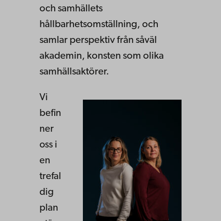
och samhällets
hållbarhetsomställning, och
samlar perspektiv från såväl
akademin, konsten som olika
samhällsaktörer.
Vi
befin
ner
oss i
en
trefal
dig
plan