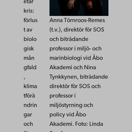
etär
kris:
förlus
Anna Törnroos-Remes
t av
(t.v.), direktör för SOS
biolo
och biträdande
gisk
professor i miljö- och
mån
marinbiologi vid Åbo
gfald
Akademi och Nina
,
Tynkkynen, biträdande
klima
direktör för SOS och
tförä
professor i
ndrin
miljöstyrning och
gar
policy vid Åbo
och
Akademi. Foto: Linda