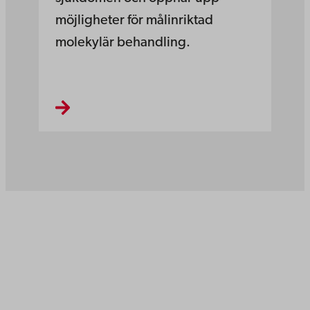
möjligheter för målinriktad
molekylär behandling.
Åbo Akademi
Domkyrkotorget 3
20500 Åbo