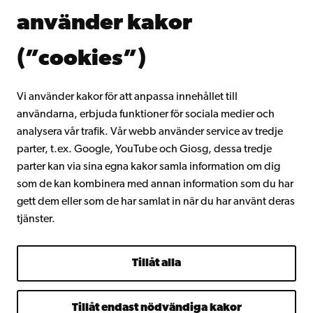
Donera till Åbo Akademi
använder kakor
Gå med i Åbo Akademis alumnnätverk
Om Åbo Akademi
(”cookies”)
Intranätet
Vi använder kakor för att anpassa innehållet till
användarna, erbjuda funktioner för sociala medier och
Facebook
Instagram
YouTube
LinkedIn
Blog
Snapchat
analysera vår trafik. Vår webb använder service av tredje
parter, t.ex. Google, YouTube och Giosg, dessa tredje
parter kan via sina egna kakor samla information om dig
som de kan kombinera med annan information som du har
gett dem eller som de har samlat in när du har använt deras
tjänster.
Tillåt alla
Tillåt endast nödvändiga kakor