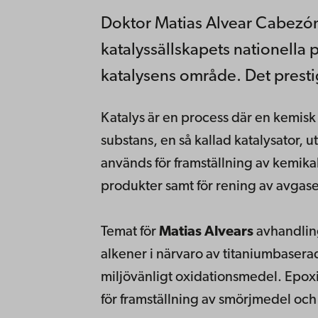
Doktor Matias Alvear Cabezón 
katalyssällskapets nationella 
katalysens område. Det prestige
Katalys är en process där en kemis
substans, en så kallad katalysator, u
används för framställning av kemik
produkter samt för rening av avgase
Temat för
Matias Alvears
avhandling
alkener i närvaro av titaniumbaser
miljövänligt oxidationsmedel. Epox
för framställning av smörjmedel och 