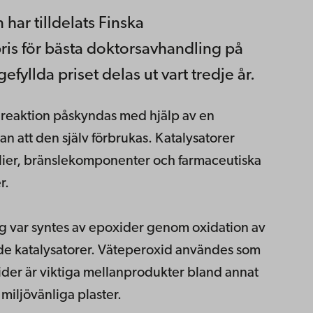
har tilldelats Finska
pris för bästa doktorsavhandling på
fyllda priset delas ut vart tredje år.
k reaktion påskyndas med hjälp av en
tan att den själv förbrukas. Katalysatorer
alier, bränslekomponenter och farmaceutiska
r.
 var syntes av epoxider genom oxidation av
ade katalysatorer. Väteperoxid användes som
ider är viktiga mellanprodukter bland annat
miljövänliga plaster.