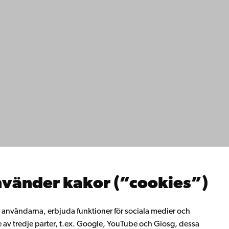
ppgifter
lighet
dd
Facebook
Instagram
YouTube
LinkedIn
Blog
Snapchat
erna
hos oss
os oss
ta med oss
emis bibliotek
vänder kakor (”cookies”)
rligt lärande
ill Åbo Akademi
i Åbo Akademis
ll användarna, erbjuda funktioner för sociala medier och
tverk
e av tredje parter, t.ex. Google, YouTube och Giosg, dessa