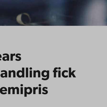
ears
andling fick
kemipris