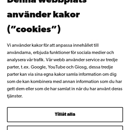
Denna webbplats
Kontinuerligt lärande
Donera till Åbo Akademi
använder kakor
Gå med i Åbo Akademis alumnnätverk
Om Åbo Akademi
(”cookies”)
Intranätet
Vi använder kakor för att anpassa innehållet till
användarna, erbjuda funktioner för sociala medier och
Facebook
Instagram
YouTube
LinkedIn
Blog
Snapchat
analysera vår trafik. Vår webb använder service av tredje
parter, t.ex. Google, YouTube och Giosg, dessa tredje
parter kan via sina egna kakor samla information om dig
som de kan kombinera med annan information som du har
gett dem eller som de har samlat in när du har använt deras
tjänster.
Tillåt alla