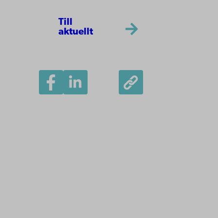
Till
aktuellt
Åbo Akademi
Domkyrkotorget 3
20500 Åbo