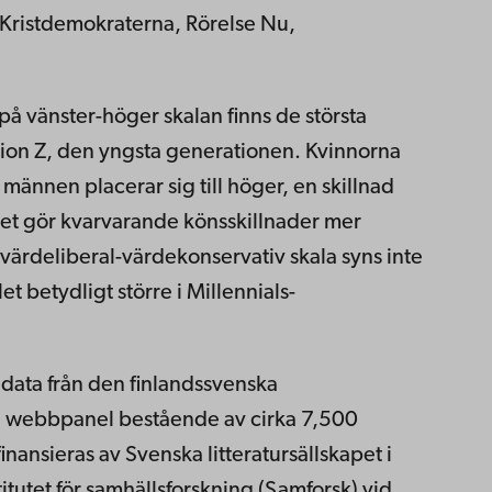
Kristdemokraterna, Rörelse Nu,
på vänster-höger skalan finns de största
tion Z, den yngsta generationen. Kvinnorna
 männen placerar sig till höger, en skillnad
het gör kvarvarande könsskillnader mer
 värdeliberal-värdekonservativ skala syns inte
et betydligt större i Millennials-
 data från den finlandssvenska
 webbpanel bestående av cirka 7,500
inansieras av Svenska litteratursällskapet i
itutet för samhällsforskning (Samforsk) vid