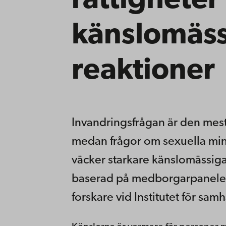
rättigheter
känslomäs
reaktioner
Invandringsfrågan är den mest
medan frågor om sexuella mino
väcker starkare känslomässiga 
baserad på medborgarpanelen
forskare vid Institutet för sa