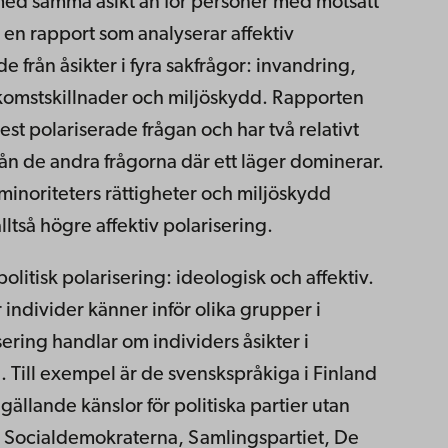
med samma åsikt än för personer med motsatt
r en rapport som analyserar affektiv
 från åsikter i fyra sakfrågor: invandring,
inkomstskillnader och miljöskydd. Rapporten
est polariserade frågan och har två relativt
 från de andra frågorna där ett läger dominerar.
inoriteters rättigheter och miljöskydd
ltså högre affektiv polarisering.
olitisk polarisering: ideologisk och affektiv.
 individer känner inför olika grupper i
ering handlar om individers åsikter i
. Till exempel är de svenskspråkiga i Finland
e gällande känslor för politiska partier utan
t av Socialdemokraterna, Samlingspartiet, De