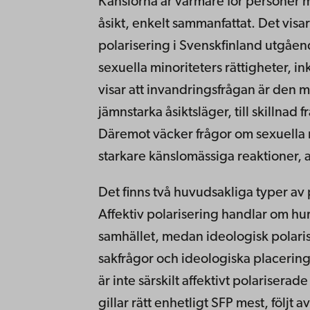
Känslorna är varmare för personer 
åsikt, enkelt sammanfattat. Det visa
polarisering i Svenskfinland utgående
sexuella minoriteters rättigheter, 
visar att invandringsfrågan är den m
jämnstarka åsiktsläger, till skillnad
Däremot väcker frågor om sexuella m
starkare känslomässiga reaktioner, al
Det finns två huvudsakliga typer av p
Affektiv polarisering handlar om hur
samhället, medan ideologisk polaris
sakfrågor och ideologiska placering
är inte särskilt affektivt polariserad
gillar rätt enhetligt SFP mest, följ