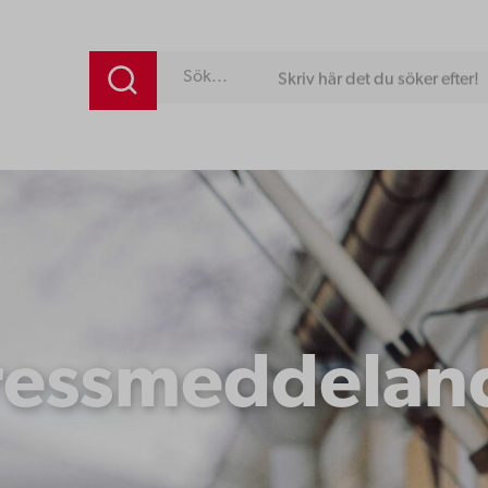
Skriv här det du söker efter!
ressmeddelan