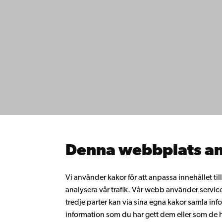
Kontaktu
Åbo Akademi
Tillgäng
Domkyrkotorget 3
Datasky
20500 Åbo
IT-hjälp
Fakultet
Studera 
Åbo Akademi i Vasa
Forska h
Strandgatan 2
Samarbe
65100 Vasa
Åbo Akad
Denna webbplats an
Kontinue
Växel
Donera t
Gå med 
+358 2 215 31
Vi använder kakor för att anpassa innehållet ti
alumnnä
analysera vår trafik. Vår webb använder servic
Om Åbo
tredje parter kan via sina egna kakor samla 
Intranäte
information som du har gett dem eller som de ha