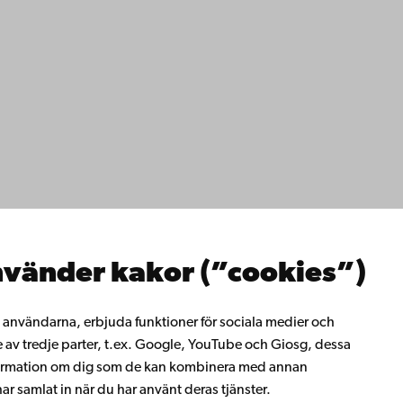
ppgifter
lighet
dd
Facebook
Instagram
YouTube
LinkedIn
Blog
Snapchat
erna
hos oss
os oss
ta med oss
emis bibliotek
vänder kakor (”cookies”)
rligt lärande
ill Åbo Akademi
i Åbo Akademis
ll användarna, erbjuda funktioner för sociala medier och
tverk
e av tredje parter, t.ex. Google, YouTube och Giosg, dessa
 Akademi
information om dig som de kan kombinera med annan
t
r samlat in när du har använt deras tjänster.