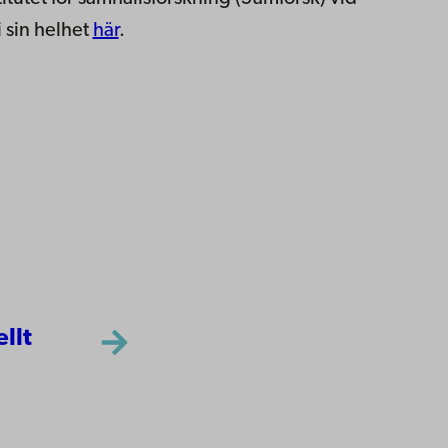
 sin helhet
här
.
ellt