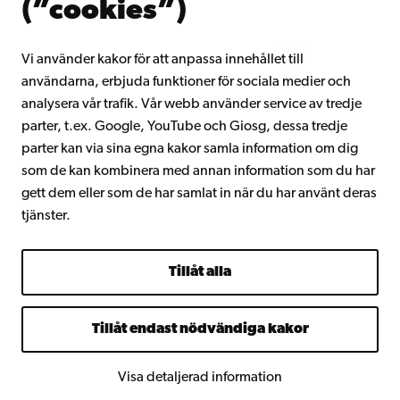
(”cookies”)
Intranätet
Vi använder kakor för att anpassa innehållet till
användarna, erbjuda funktioner för sociala medier och
Facebook
Instagram
YouTube
LinkedIn
Blog
Snapchat
analysera vår trafik. Vår webb använder service av tredje
parter, t.ex. Google, YouTube och Giosg, dessa tredje
parter kan via sina egna kakor samla information om dig
som de kan kombinera med annan information som du har
gett dem eller som de har samlat in när du har använt deras
tjänster.
Tillåt alla
Tillåt endast nödvändiga kakor
Visa detaljerad information