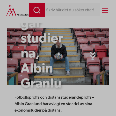
Hur
Hoppa
Menu
Skriv här det du söker efter!
till
går
innehåll
studier
na,
Albin
Granlu
nd?
Fotbollsproffs och distansstuderandeproffs –
Albin Granlund har avlagt en stor del av sina
ekonomstudier på distans.